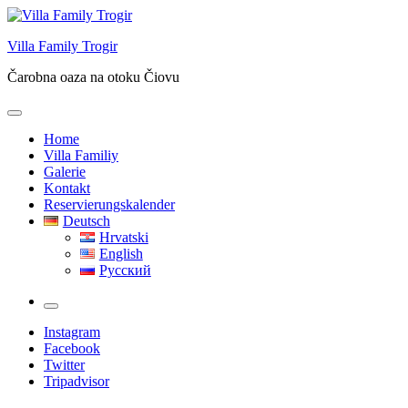
Skip
to
Villa Family Trogir
content
Čarobna oaza na otoku Čiovu
Home
Villa Familiy
Galerie
Kontakt
Reservierungskalender
Deutsch
Hrvatski
English
Русский
More
Instagram
Facebook
Twitter
Tripadvisor