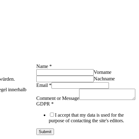
Name
*
Vorname
Nachname
 würden.
Email
*
egel innerhalb
Comment or Message
GDPR
*
I accept that my data is used for the
purpose of contacting the site's editors.
Submit