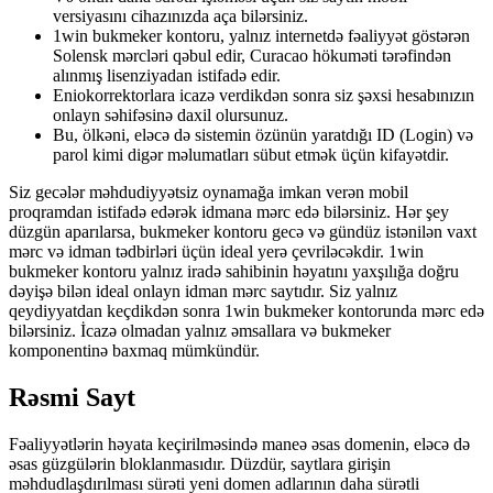
versiyasını cihazınızda aça bilərsiniz.
1win bukmeker kontoru, yalnız internetdə fəaliyyət göstərən
Solensk mərcləri qəbul edir, Curacao hökuməti tərəfindən
alınmış lisenziyadan istifadə edir.
Eniokorrektorlara icazə verdikdən sonra siz şəxsi hesabınızın
onlayn səhifəsinə daxil olursunuz.
Bu, ölkəni, eləcə də sistemin özünün yaratdığı ID (Login) və
parol kimi digər məlumatları sübut etmək üçün kifayətdir.
Siz gecələr məhdudiyyətsiz oynamağa imkan verən mobil
proqramdan istifadə edərək idmana mərc edə bilərsiniz. Hər şey
düzgün aparılarsa, bukmeker kontoru gecə və gündüz istənilən vaxt
mərc və idman tədbirləri üçün ideal yerə çevriləcəkdir. 1win
bukmeker kontoru yalnız iradə sahibinin həyatını yaxşılığa doğru
dəyişə bilən ideal onlayn idman mərc saytıdır. Siz yalnız
qeydiyyatdan keçdikdən sonra 1win bukmeker kontorunda mərc edə
bilərsiniz. İcazə olmadan yalnız əmsallara və bukmeker
komponentinə baxmaq mümkündür.
Rəsmi Sayt
Fəaliyyətlərin həyata keçirilməsində maneə əsas domenin, eləcə də
əsas güzgülərin bloklanmasıdır. Düzdür, saytlara girişin
məhdudlaşdırılması sürəti yeni domen adlarının daha sürətli