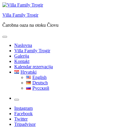
Skip
to
Villa Family Trogir
content
Čarobna oaza na otoku Čiovu
Naslovna
Villa Family Trogir
Galerija
Kontakt
Kalendar rezervacija
Hrvatski
English
Deutsch
Русский
More
Instagram
Facebook
Twitter
Tripadvisor