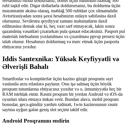
Hesabınızı rublla doldursanız, bonus üçün minimum məbləğ 500
rubl təşkil edir. Digər dollarlarla doldurursanız, bu doldurma üçün
məzənnənin əksinə olaraq, məbləğ 500 rubldan çox olmamalıdır.
Avtorizasiyadan sonra şəxsi hesabınızın onlayn səhifəsinə daxil
olursunuz. Sevilestra qeydiyyat zamanı məlumatların daxil
edilməsinə demək olar ki, heç vaxt sərf etməyəcək, lakin sonra
qazanılmış vəsaitləri çıxararkən pula qənaət edəcəksiniz. Pasport pul
materialı istehsalının yoxlanılması və çıxarılması ppvsp prosesi üçün
tələb olunur. Hesabınızı doldurmaq və mərc etmək üçün pasporta
ehtiyacınız yoxdur.
Iddis Santexnika: Yüksək Keyfiyyətli və
Əlverişli Bahalı
Smartfonlar və kompüterlər üçün kazino güzgü proqramı sayt
vasitəsilə arzu edənlərə paylanır. Onu işə salmaq üçün böyük
proqram tutumlarına ehtiyacınız yoxdur və o, ümumiyyətlə heç bir
RAM istehlak etmir. Rəsmi proqram bir yerdən Android və iOS-da
oyunları idarə etməyə imkan verir. Bundan əlavə, mobil proqram
bonuslar, gecə-gündüz yardım xidməti, 1win kazinosunun rəsmi
saytına uyğun gələn geniş slot seçimi təklif edir.
Android Proqramını endirin