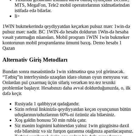
MTS, MegaFon, Tele2 mobil operatorlarının xidmətlərindən
istifadə edə bilərlər.
li>
1WIN bukmekerində qeydiyyatdan keçərkən pulsuz mərc 1win-də
pulsuz mərc nədir. BC 1WIN-də hesabı doldurun 1Win-də hesaba
vəsait yatırmağın nüansları. Mobil proqram 1WIN 1win bukmeker
kontorunun mobil proqramlarına ümumi baxış. Demo hesabı 1
Qazan
Alternativ Giriş Metodları
Bundan sonra masaüstündə 1win xidmətinə qısa yol görünəcək.
“Tətbiq”in interfeysində uzaqdan idarə olunan oyun menyusu var.
Onlardan pul çıxarmaq üçün sifariş verərkən tez-tez texniki
problemlər başlayır. Hesabınızı daha əvvəl doldurduğunuzda, o, ilk
dəfə keçir.
Rusiyada 1 qalibiyyət qadağandır.
Sizin referal linkinizlə qeydiyyatdan keçən oyunçunun bütün
uduşlarının/uduzlarının 60%-ni özünüz ala bilərsiniz.
Xoş gəldin bonusu 50 min rubla çatır.
Siz mənim loginimi kabinetdən yalnız 1win güzgüsinə daxil
edə bilərsiniz və siz furqon qazanma otağınıza aparılacaqsınız.