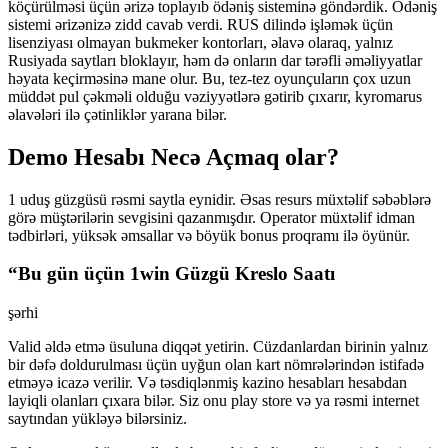
köçürülməsi üçün ərizə toplayıb ödəniş sisteminə göndərdik. Ödəniş
sistemi ərizənizə zidd cavab verdi. RUS dilində işləmək üçün
lisenziyası olmayan bukmeker kontorları, əlavə olaraq, yalnız
Rusiyada saytları bloklayır, həm də onların dar tərəfli əməliyyatlar
həyata keçirməsinə mane olur. Bu, tez-tez oyunçuların çox uzun
müddət pul çəkməli olduğu vəziyyətlərə gətirib çıxarır, kyromarus
əlavələri ilə çətinliklər yarana bilər.
Demo Hesabı Necə Açmaq olar?
1 uduş güzgüsü rəsmi saytla eynidir. Əsas resurs müxtəlif səbəblərə
görə müştərilərin sevgisini qazanmışdır. Operator müxtəlif idman
tədbirləri, yüksək əmsallar və böyük bonus proqramı ilə öyünür.
“Bu gün üçün 1win Güzgü Kreslo Saatı
şərhi
Valid əldə etmə üsuluna diqqət yetirin. Cüzdanlardan birinin yalnız
bir dəfə doldurulması üçün uyğun olan kart nömrələrindən istifadə
etməyə icazə verilir. Və təsdiqlənmiş kazino hesabları hesabdan
layiqli olanları çıxara bilər. Siz onu play store və ya rəsmi internet
saytından yükləyə bilərsiniz.