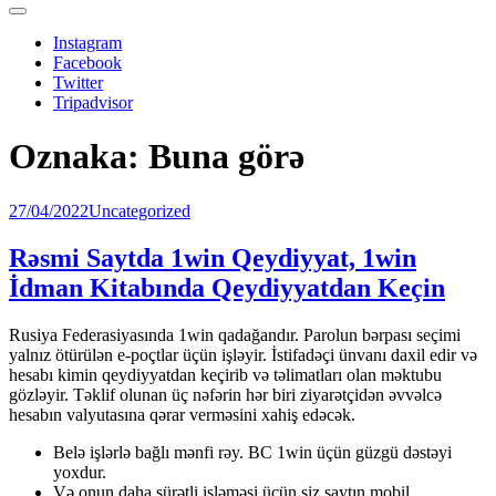
Instagram
Facebook
Twitter
Tripadvisor
Oznaka:
Buna görə
27/04/2022
Uncategorized
Rəsmi Saytda 1win Qeydiyyat, 1win
İdman Kitabında Qeydiyyatdan Keçin
Rusiya Federasiyasında 1win qadağandır. Parolun bərpası seçimi
yalnız ötürülən e-poçtlar üçün işləyir. İstifadəçi ünvanı daxil edir və
hesabı kimin qeydiyyatdan keçirib və təlimatları olan məktubu
gözləyir. Təklif olunan üç nəfərin hər biri ziyarətçidən əvvəlcə
hesabın valyutasına qərar verməsini xahiş edəcək.
Belə işlərlə bağlı mənfi rəy. BC 1win üçün güzgü dəstəyi
yoxdur.
Və onun daha sürətli işləməsi üçün siz saytın mobil