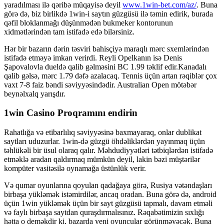
yaradılması ilə qəribə müqayisə deyil
www.1win-bet.com/az/
. Buna
görə də, biz birlikdə 1win-i saytın güzgüsü ilə təmin edirik, burada
qəfil bloklanmağı düşünmədən bukmeker kontorunun
xidmətlərindən tam istifadə edə bilərsiniz.
Hər bir bazarın dərin təsviri bahisçiyə maraqlı mərc sxemlərindən
istifadə etməyə imkan verirdi. Reyli Opelkanın isə Denis
Şapovalovla dueldə qalib gəlməsini BC 1.99 təklif edir.Kanadalı
qalib gəlsə, mərc 1.79 dəfə azalacaq. Tennis üçün artan rəqiblər çox
vaxt 7-8 faiz bəndi səviyyəsindədir. Australian Open mötəbər
beynəlxalq yarışdır.
1win Casino Proqramını endirin
Rahatlığa və etibarlılıq səviyyəsinə baxmayaraq, onlar dublikat
saytları uduzurlar. 1win-də güzgü öhdəliklərdən yayınmaq üçün
təhlükəli bir üsul olaraq qalır. Məhdudiyyətləri tətbiqlərdən istifadə
etməklə aradan qaldırmaq mümkün deyil, lakin bəzi müştərilər
kompüter vasitəsilə oynamağa üstünlük verir.
Və qumar oyunlarına qoyulan qadağaya görə, Rusiya vətəndaşları
birbaşa yükləmək istəmirdilər, ancaq oradan. Buna görə də, android
üçün 1win yükləmək üçün bir sayt güzgüsü tapmalı, davam etməli
və faylı birbaşa saytdan quraşdırmalısınız. Rəqabətimizin sıxlığı
hətta o deməkdir ki, bazarda yeni oyunçular görünməyəcək. Buna