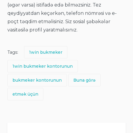
(əgər varsa) istifadə edə bilməzsiniz. Tez
qeydiyyatdan keçərkən, telefon nömrəsi və e-
poçt təqdim etməlisiniz. Siz sosial şəbəkələr
vasitəsilə profil yaratmalısınız.
Tags:
1win bukmeker
1win bukmeker kontorunun
bukmeker kontorunun
Buna görə
etmək üçün