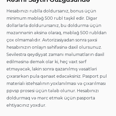
Hesabınızı rublla doldursanız, bonus üçün
minimum məbləğ 500 rubl təşkil edir. Digər
dollarlarla doldurursanız, bu doldurma üçün
məzənnənin əksinə olaraq, məbləğ 500 rubldan
çox olmamalıdır. Avtorizasiyadan sonra şəxsi
hesabınızın onlayn səhifəsinə daxil olursunuz.
Sevilestra qeydiyyat zamanı məlumatların daxil
edilməsinə demək olar ki, heç vaxt sərf
etməyəcək, lakin sonra qazanılmış vəsaitləri
çıxararkən pula qənaət edəcəksiniz. Pasport pul
materialı istehsalının yoxlanılması və çıxarılması
ppvsp prosesi üçün tələb olunur. Hesabınızı
doldurmaq və mərc etmək üçün pasporta
ehtiyacınız yoxdur.