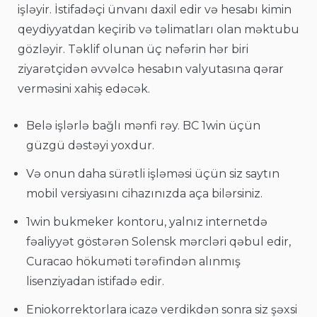
işləyir. İstifadəçi ünvanı daxil edir və hesabı kimin
qeydiyyatdan keçirib və təlimatları olan məktubu
gözləyir. Təklif olunan üç nəfərin hər biri
ziyarətçidən əvvəlcə hesabın valyutasına qərar
verməsini xahiş edəcək.
Belə işlərlə bağlı mənfi rəy. BC 1win üçün
güzgü dəstəyi yoxdur.
Və onun daha sürətli işləməsi üçün siz saytın
mobil versiyasını cihazınızda aça bilərsiniz.
1win bukmeker kontoru, yalnız internetdə
fəaliyyət göstərən Solensk mərcləri qəbul edir,
Curacao hökuməti tərəfindən alınmış
lisenziyadan istifadə edir.
Eniokorrektorlara icazə verdikdən sonra siz şəxsi