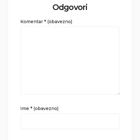
Odgovori
Komentar
* (obavezno)
Ime
* (obavezno)