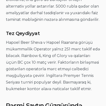
alternativ yollar axtarırlar. 5000 rubla qədər olan
əməliyyatlar dərhal təsdiqlənir və yuxarıdakı faiz
təminat məbləğinin nəzərə alınmasına göndərilir.
Tez Qeydiyyat
Hapoel Beer Sheva v Hapoel Raanana görüşü
mükəmməllik Operator yalnız 251 mərc təklif edə
biləcək. Rainbow 6, King of Glory və qalanları
üçün BC çox 10 matç verir. Faktorların birləşməsi
göstərilən operatorla mərc etməyi cəlbedici
məşğuliyyətə çevirir. İngiltərə Premyer Tennis
Seriyası turniri populyar deyil. Baxmayaraq ki,
bukmeker kontor əlavə nəticələr təklif etmir.
Rəsmi Saytın Güzgüsündə