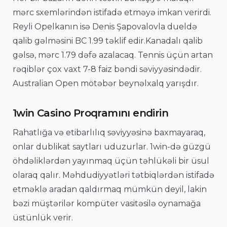
mərc sxemlərindən istifadə etməyə imkan verirdi.
Reyli Opelkanın isə Denis Şapovalovla dueldə
qalib gəlməsini BC 1.99 təklif edir.Kanadalı qalib
gəlsə, mərc 1.79 dəfə azalacaq. Tennis üçün artan
rəqiblər çox vaxt 7-8 faiz bəndi səviyyəsindədir.
Australian Open mötəbər beynəlxalq yarışdır.
1win Casino Proqramını endirin
Rahatlığa və etibarlılıq səviyyəsinə baxmayaraq,
onlar dublikat saytları uduzurlar. 1win-də güzgü
öhdəliklərdən yayınmaq üçün təhlükəli bir üsul
olaraq qalır. Məhdudiyyətləri tətbiqlərdən istifadə
etməklə aradan qaldırmaq mümkün deyil, lakin
bəzi müştərilər kompüter vasitəsilə oynamağa
üstünlük verir.