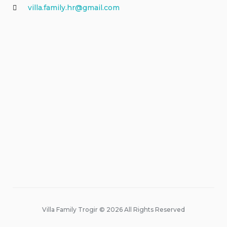
villa.family.hr@gmail.com
Villa Family Trogir © 2026 All Rights Reserved