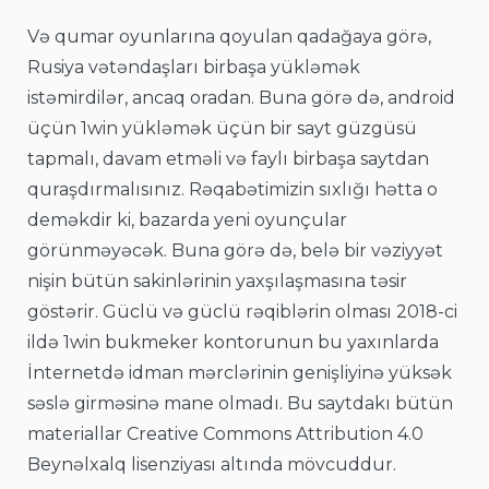
Və qumar oyunlarına qoyulan qadağaya görə,
Rusiya vətəndaşları birbaşa yükləmək
istəmirdilər, ancaq oradan. Buna görə də, android
üçün 1win yükləmək üçün bir sayt güzgüsü
tapmalı, davam etməli və faylı birbaşa saytdan
quraşdırmalısınız. Rəqabətimizin sıxlığı hətta o
deməkdir ki, bazarda yeni oyunçular
görünməyəcək. Buna görə də, belə bir vəziyyət
nişin bütün sakinlərinin yaxşılaşmasına təsir
göstərir. Güclü və güclü rəqiblərin olması 2018-ci
ildə 1win bukmeker kontorunun bu yaxınlarda
İnternetdə idman mərclərinin genişliyinə yüksək
səslə girməsinə mane olmadı. Bu saytdakı bütün
materiallar Creative Commons Attribution 4.0
Beynəlxalq lisenziyası altında mövcuddur.