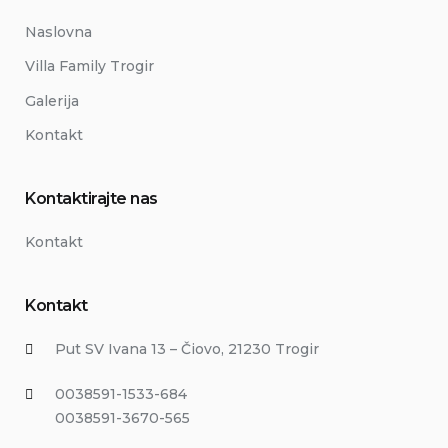
Naslovna
Villa Family Trogir
Galerija
Kontakt
Kontaktirajte nas
Kontakt
Kontakt
Put SV Ivana 13 – Čiovo, 21230 Trogir
0038591-1533-684
0038591-3670-565