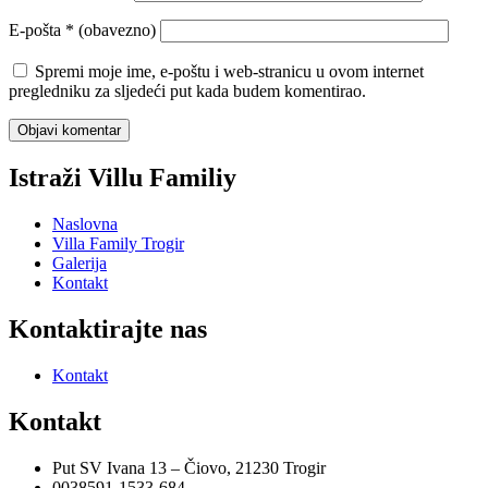
E-pošta
* (obavezno)
Spremi moje ime, e-poštu i web-stranicu u ovom internet
pregledniku za sljedeći put kada budem komentirao.
Istraži Villu Familiy
Naslovna
Villa Family Trogir
Galerija
Kontakt
Kontaktirajte nas
Kontakt
Kontakt
Put SV Ivana 13 – Čiovo, 21230 Trogir
0038591-1533-684