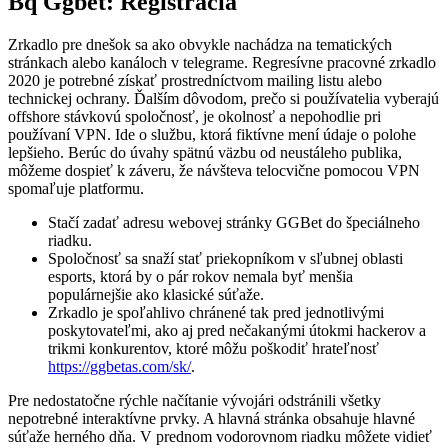
Bq Ggbet: Registrácia
Zrkadlo pre dnešok sa ako obvykle nachádza na tematických
stránkach alebo kanáloch v telegrame. Regresívne pracovné zrkadlo
2020 je potrebné získať prostredníctvom mailing listu alebo
technickej ochrany. Ďalším dôvodom, prečo si používatelia vyberajú
offshore stávkovú spoločnosť, je okolnosť a nepohodlie pri
používaní VPN. Ide o službu, ktorá fiktívne mení údaje o polohe
lepšieho. Berúc do úvahy spätnú väzbu od neustáleho publika,
môžeme dospieť k záveru, že návšteva telocvične pomocou VPN
spomaľuje platformu.
Stačí zadať adresu webovej stránky GGBet do špeciálneho
riadku.
Spoločnosť sa snaží stať priekopníkom v sľubnej oblasti
esports, ktorá by o pár rokov nemala byť menšia
populárnejšie ako klasické súťaže.
Zrkadlo je spoľahlivo chránené tak pred jednotlivými
poskytovateľmi, ako aj pred nečakanými útokmi hackerov a
trikmi konkurentov, ktoré môžu poškodiť hrateľnosť
https://ggbetas.com/sk/
.
Pre nedostatočne rýchle načítanie vývojári odstránili všetky
nepotrebné interaktívne prvky. A hlavná stránka obsahuje hlavné
súťaže herného dňa. V prednom vodorovnom riadku môžete vidieť