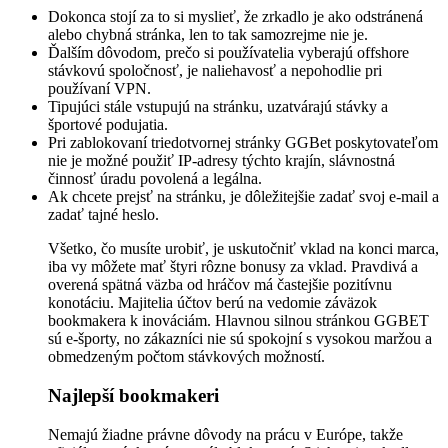
Dokonca stojí za to si myslieť, že zrkadlo je ako odstránená
alebo chybná stránka, len to tak samozrejme nie je.
Ďalším dôvodom, prečo si používatelia vyberajú offshore
stávkovú spoločnosť, je naliehavosť a nepohodlie pri
používaní VPN.
Tipujúci stále vstupujú na stránku, uzatvárajú stávky a
športové podujatia.
Pri zablokovaní triedotvornej stránky GGBet poskytovateľom
nie je možné použiť IP-adresy týchto krajín, slávnostná
činnosť úradu povolená a legálna.
Ak chcete prejsť na stránku, je dôležitejšie zadať svoj e-mail a
zadať tajné heslo.
Všetko, čo musíte urobiť, je uskutočniť vklad na konci marca,
iba vy môžete mať štyri rôzne bonusy za vklad. Pravdivá a
overená spätná väzba od hráčov má častejšie pozitívnu
konotáciu. Majitelia účtov berú na vedomie záväzok
bookmakera k inováciám. Hlavnou silnou stránkou GGBET
sú e-športy, no zákazníci nie sú spokojní s vysokou maržou a
obmedzeným počtom stávkových možností.
Najlepší bookmakeri
Nemajú žiadne právne dôvody na prácu v Európe, takže