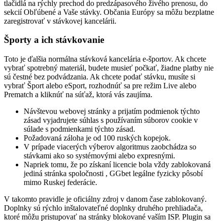
tlačidlá na rýchly prechod do predzápasového živého prenosu, do
sekcií Obľúbené a Vaše stávky. Občania Európy sa môžu bezplatne
zaregistrovať v stávkovej kancelárii.
Športy a ich stávkovanie
Toto je ďalšia normálna stávková kancelária e-športov. Ak chcete
vybrať spotrebný materiál, budete musieť počkať, žiadne platby nie
sú čestné bez podvádzania. Ak chcete podať stávku, musíte si
vybrať Šport alebo eSport, rozhodnúť sa pre režim Live alebo
Prematch a kliknúť na súťaž, ktorá vás zaujíma.
Návštevou webovej stránky a prijatím podmienok týchto
zásad vyjadrujete súhlas s používaním súborov cookie v
súlade s podmienkami týchto zásad.
Požadovaná záloha je od 100 ruských kopejok.
V prípade viacerých výberov algoritmus zaobchádza so
stávkami ako so systémovými alebo expresnými.
Napriek tomu, že po získaní licencie bola vždy zablokovaná
jediná stránka spoločnosti , GGbet legálne fyzicky pôsobí
mimo Ruskej federácie.
V takomto pravidle je oficiálny zdroj v danom čase zablokovaný.
Doplnky sú rýchlo inštalovateľné doplnky druhého prehliadača,
ktoré môžu pristupovať na stránky blokované vaším ISP. Plugin sa