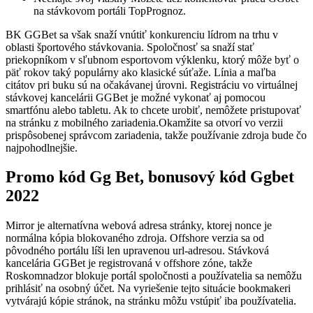
na stávkovom portáli TopPrognoz.
BK GGBet sa však snaží vnútiť konkurenciu lídrom na trhu v
oblasti športového stávkovania. Spoločnosť sa snaží stať
priekopníkom v sľubnom esportovom výklenku, ktorý môže byť o
päť rokov taký populárny ako klasické súťaže. Línia a maľba
citátov pri buku sú na očakávanej úrovni. Registráciu vo virtuálnej
stávkovej kancelárii GGBet je možné vykonať aj pomocou
smartfónu alebo tabletu. Ak to chcete urobiť, nemôžete pristupovať
na stránku z mobilného zariadenia.Okamžite sa otvorí vo verzii
prispôsobenej správcom zariadenia, takže používanie zdroja bude čo
najpohodlnejšie.
Promo kód Gg Bet, bonusový kód Ggbet
2022
Mirror je alternatívna webová adresa stránky, ktorej nonce je
normálna kópia blokovaného zdroja. Offshore verzia sa od
pôvodného portálu líši len upravenou url-adresou. Stávková
kancelária GGBet je registrovaná v offshore zóne, takže
Roskomnadzor blokuje portál spoločnosti a používatelia sa nemôžu
prihlásiť na osobný účet. Na vyriešenie tejto situácie bookmakeri
vytvárajú kópie stránok, na stránku môžu vstúpiť iba používatelia.