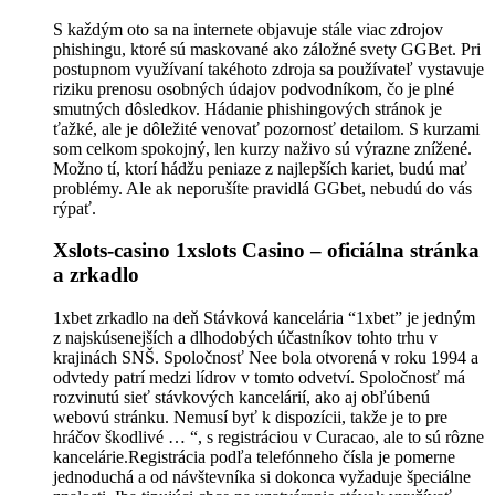
S každým oto sa na internete objavuje stále viac zdrojov
phishingu, ktoré sú maskované ako záložné svety GGBet. Pri
postupnom využívaní takéhoto zdroja sa používateľ vystavuje
riziku prenosu osobných údajov podvodníkom, čo je plné
smutných dôsledkov. Hádanie phishingových stránok je
ťažké, ale je dôležité venovať pozornosť detailom. S kurzami
som celkom spokojný, len kurzy naživo sú výrazne znížené.
Možno tí, ktorí hádžu peniaze z najlepších kariet, budú mať
problémy. Ale ak neporušíte pravidlá GGbet, nebudú do vás
rýpať.
Xslots-casino 1xslots Casino – oficiálna stránka
a zrkadlo
1xbet zrkadlo na deň Stávková kancelária “1xbet” je jedným
z najskúsenejších a dlhodobých účastníkov tohto trhu v
krajinách SNŠ. Spoločnosť Nee bola otvorená v roku 1994 a
odvtedy patrí medzi lídrov v tomto odvetví. Spoločnosť má
rozvinutú sieť stávkových kancelárií, ako aj obľúbenú
webovú stránku. Nemusí byť k dispozícii, takže je to pre
hráčov škodlivé … “, s registráciou v Curacao, ale to sú rôzne
kancelárie.Registrácia podľa telefónneho čísla je pomerne
jednoduchá a od návštevníka si dokonca vyžaduje špeciálne