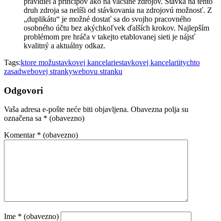
pravidiel a princípov ako na väčšine zdrojov. Stávka na tento
druh zdroja sa nelíši od stávkovania na zdrojovú možnosť. Z
„duplikátu“ je možné dostať sa do svojho pracovného
osobného účtu bez akýchkoľvek ďalších krokov. Najlepším
problémom pre hráča v takejto etablovanej sieti je nájsť
kvalitný a aktuálny odkaz.
Tags:
ktore možu
stavkovej kancelarie
stavkovej kancelarii
tychto
zasad
webovej stranky
webovu stranku
Odgovori
Vaša adresa e-pošte neće biti objavljena.
Obavezna polja su
označena sa
* (obavezno)
Komentar
* (obavezno)
Ime
* (obavezno)