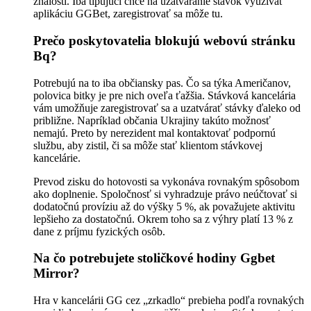
znalosti. Iba tipujúci chce na uzatváranie stávok využívať
aplikáciu GGBet, zaregistrovať sa môže tu.
Prečo poskytovatelia blokujú webovú stránku
Bq?
Potrebujú na to iba občiansky pas. Čo sa týka Američanov,
polovica bitky je pre nich oveľa ťažšia. Stávková kancelária
vám umožňuje zaregistrovať sa a uzatvárať stávky ďaleko od
približne. Napríklad občania Ukrajiny takúto možnosť
nemajú. Preto by nerezident mal kontaktovať podpornú
službu, aby zistil, či sa môže stať klientom stávkovej
kancelárie.
Prevod zisku do hotovosti sa vykonáva rovnakým spôsobom
ako doplnenie. Spoločnosť si vyhradzuje právo neúčtovať si
dodatočnú províziu až do výšky 5 %, ak považujete aktivitu
lepšieho za dostatočnú. Okrem toho sa z výhry platí 13 % z
dane z príjmu fyzických osôb.
Na čo potrebujete stoličkové hodiny Ggbet
Mirror?
Hra v kancelárii GG cez „zrkadlo“ prebieha podľa rovnakých