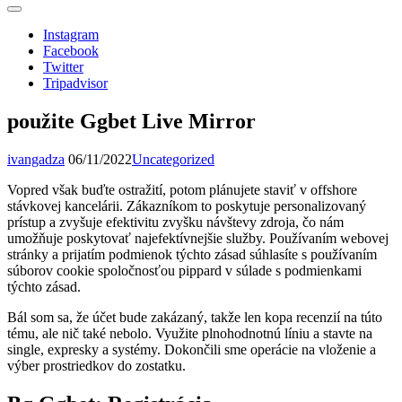
Instagram
Facebook
Twitter
Tripadvisor
použite Ggbet Live Mirror
ivangadza
06/11/2022
Uncategorized
Vopred však buďte ostražití, potom plánujete staviť v offshore
stávkovej kancelárii. Zákazníkom to poskytuje personalizovaný
prístup a zvyšuje efektivitu zvyšku návštevy zdroja, čo nám
umožňuje poskytovať najefektívnejšie služby. Používaním webovej
stránky a prijatím podmienok týchto zásad súhlasíte s používaním
súborov cookie spoločnosťou pippard v súlade s podmienkami
týchto zásad.
Bál som sa, že účet bude zakázaný, takže len kopa recenzií na túto
tému, ale nič také nebolo. Využite plnohodnotnú líniu a stavte na
single, expresky a systémy. Dokončili sme operácie na vloženie a
výber prostriedkov do zostatku.