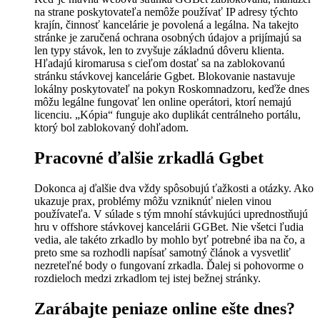
na strane poskytovateľa nemôže používať IP adresy týchto
krajín, činnosť kancelárie je povolená a legálna. Na takejto
stránke je zaručená ochrana osobných údajov a prijímajú sa
len typy stávok, len to zvyšuje základnú dôveru klienta.
Hľadajú kiromarusa s cieľom dostať sa na zablokovanú
stránku stávkovej kancelárie Ggbet. Blokovanie nastavuje
lokálny poskytovateľ na pokyn Roskomnadzoru, keďže dnes
môžu legálne fungovať len online operátori, ktorí nemajú
licenciu. „Kópia“ funguje ako duplikát centrálneho portálu,
ktorý bol zablokovaný dohľadom.
Pracovné ďalšie zrkadlá Ggbet
Dokonca aj ďalšie dva vždy spôsobujú ťažkosti a otázky. Ako
ukazuje prax, problémy môžu vzniknúť nielen vinou
používateľa. V súlade s tým mnohí stávkujúci uprednostňujú
hru v offshore stávkovej kancelárii GGBet. Nie všetci ľudia
vedia, ale takéto zrkadlo by mohlo byť potrebné iba na čo, a
preto sme sa rozhodli napísať samotný článok a vysvetliť
nezreteľné body o fungovaní zrkadla. Ďalej si pohovorme o
rozdieloch medzi zrkadlom tej istej bežnej stránky.
Zarábajte peniaze online ešte dnes?