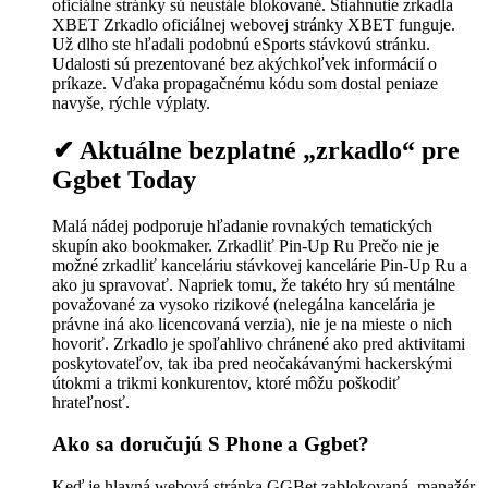
oficiálne stránky sú neustále blokované. Stiahnutie zrkadla
XBET Zrkadlo oficiálnej webovej stránky XBET funguje.
Už dlho ste hľadali podobnú eSports stávkovú stránku.
Udalosti sú prezentované bez akýchkoľvek informácií o
príkaze. Vďaka propagačnému kódu som dostal peniaze
navyše, rýchle výplaty.
✔ Aktuálne bezplatné „zrkadlo“ pre
Ggbet Today
Malá nádej podporuje hľadanie rovnakých tematických
skupín ako bookmaker. Zrkadliť Pin-Up Ru Prečo nie je
možné zrkadliť kanceláriu stávkovej kancelárie Pin-Up Ru a
ako ju spravovať. Napriek tomu, že takéto hry sú mentálne
považované za vysoko rizikové (nelegálna kancelária je
právne iná ako licencovaná verzia), nie je na mieste o nich
hovoriť. Zrkadlo je spoľahlivo chránené ako pred aktivitami
poskytovateľov, tak iba pred neočakávanými hackerskými
útokmi a trikmi konkurentov, ktoré môžu poškodiť
hrateľnosť.
Ako sa doručujú S Phone a Ggbet?
Keď je hlavná webová stránka GGBet zablokovaná, manažér