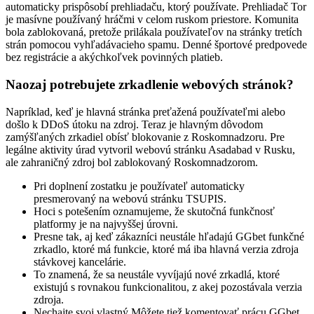
automaticky prispôsobí prehliadaču, ktorý používate. Prehliadač Tor
je masívne používaný hráčmi v celom ruskom priestore. Komunita
bola zablokovaná, pretože prilákala používateľov na stránky tretích
strán pomocou vyhľadávacieho spamu. Denné športové predpovede
bez registrácie a akýchkoľvek povinných platieb.
Naozaj potrebujete zrkadlenie webových stránok?
Napríklad, keď je hlavná stránka preťažená používateľmi alebo
došlo k DDoS útoku na zdroj. Teraz je hlavným dôvodom
zamýšľaných zrkadiel obísť blokovanie z Roskomnadzoru. Pre
legálne aktivity úrad vytvoril webovú stránku Asadabad v Rusku,
ale zahraničný zdroj bol zablokovaný Roskomnadzorom.
Pri doplnení zostatku je používateľ automaticky
presmerovaný na webovú stránku TSUPIS.
Hoci s potešením oznamujeme, že skutočná funkčnosť
platformy je na najvyššej úrovni.
Presne tak, aj keď zákazníci neustále hľadajú GGbet funkčné
zrkadlo, ktoré má funkcie, ktoré má iba hlavná verzia zdroja
stávkovej kancelárie.
To znamená, že sa neustále vyvíjajú nové zrkadlá, ktoré
existujú s rovnakou funkcionalitou, z akej pozostávala verzia
zdroja.
Nechajte svoj vlastný Môžete tiež komentovať prácu GGbet