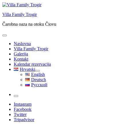
Skip
to
Villa Family Trogir
content
Čarobna oaza na otoku Čiovu
Naslovna
Villa Family Trogir
Galerija
Kontakt
Kalendar rezervacija
Hrvatski
English
Deutsch
Русский
More
Instagram
Facebook
Twitter
Tripadvisor