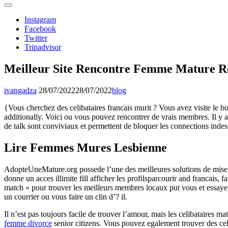
Instagram
Facebook
Twitter
Tripadvisor
Meilleur Site Rencontre Femme Mature R
ivangadza
28/07/2022
28/07/2022
blog
{Vous cherchez des celibataires francais murit ? Vous avez visite le bo
additionally. Voici ou vous pouvez rencontrer de vrais membres. Il y 
de talk sont conviviaux et permettent de bloquer les connections indes
Lire Femmes Mures Lesbienne
AdopteUneMature.org possede l’une des meilleures solutions de mise en 
donne un acces illimite fill afficher les profilsparcourir and francais,
match » pour trouver les meilleurs membres locaux put vous et essayer
un courrier ou vous faire un clin d’? il.
Il n’est pas toujours facile de trouver l’amour, mais les celibataires 
femme divorce
senior citizens. Vous pouvez egalement trouver des c