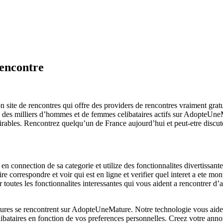
encontre
n site de rencontres qui offre des providers de rencontres vraiment gratui
a des milliers d’hommes et de femmes celibataires actifs sur AdopteUne
irables. Rencontrez quelqu’un de France aujourd’hui et peut-etre discute
connection de sa categorie et utilize des fonctionnalites divertissantes 
 faire correspondre et voir qui est en ligne et verifier quel interet a ete
 toutes les fonctionnalites interessantes qui vous aident a rencontrer 
matures se rencontrent sur AdopteUneMature. Notre technologie vous aide a
elibataires en fonction de vos preferences personnelles. Creez votre 