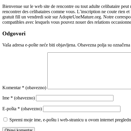
Bienvenue sur le web site de rencontre ou tout adulte celibataire 
rencontrer des celibataires comme vous. L’inscription ne coute rien e
gratuit fill un vendredi soir sur AdopteUneMature.org. Notre corresp
compatibles avec lesquels vous pouvez nouer des relations occasionnel
Odgovori
Vaša adresa e-pošte neće biti objavljena.
Obavezna polja su označena
Komentar
* (obavezno)
Ime
* (obavezno)
E-pošta
* (obavezno)
Spremi moje ime, e-poštu i web-stranicu u ovom internet pregledn