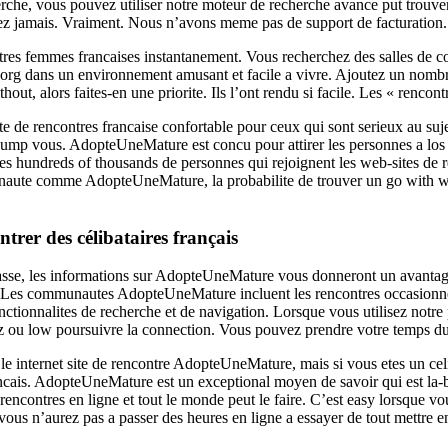
recherche, vous pouvez utiliser notre moteur de recherche avance put trou
yez jamais. Vraiment. Nous n’avons meme pas de support de facturation.
emmes francaises instantanement. Vous recherchez des salles de conver
g dans un environnement amusant et facile a vivre. Ajoutez un nombre i
hout, alors faites-en une priorite. Ils l’ont rendu si facile. Les « renc
 rencontres francaise confortable pour ceux qui sont serieux au sujet 
dump vous. AdopteUneMature est concu pour attirer les personnes a los 
s hundreds of thousands de personnes qui rejoignent les web-sites de ren
naute comme AdopteUneMature, la probabilite de trouver un go with wel
trer des célibataires français
passe, les informations sur AdopteUneMature vous donneront un avantage
 Les communautes AdopteUneMature incluent les rencontres occasionnelle
ionnalites de recherche et de navigation. Lorsque vous utilisez notre 
tez ou low poursuivre la connection. Vous pouvez prendre votre temps d
 le internet site de rencontre AdopteUneMature, mais si vous etes un cel
rancais. AdopteUneMature est un exceptional moyen de savoir qui est la-b
ncontres en ligne et tout le monde peut le faire. C’est easy lorsque v
, vous n’aurez pas a passer des heures en ligne a essayer de tout mettre 