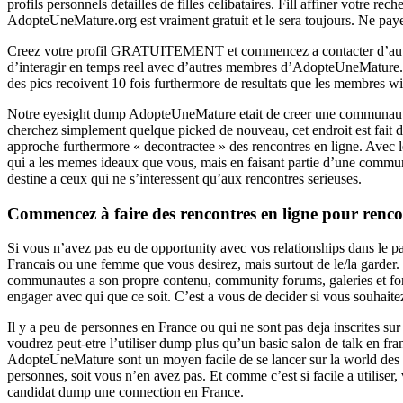
profils personnels detailles de filles celibataires. Fill affiner votre 
AdopteUneMature.org est vraiment gratuit et le sera toujours. Ne pa
Creez votre profil GRATUITEMENT et commencez a contacter d’autres f
d’interagir en temps reel avec d’autres membres d’AdopteUneMature.or
des pics recoivent 10 fois furthermore de resultats que les membres wit
Notre eyesight dump AdopteUneMature etait de creer une communaute de
cherchez simplement quelque picked de nouveau, cet endroit est fait 
approche furthermore « decontractee » des rencontres en ligne. Avec le
qui a les memes ideaux que vous, mais en faisant partie d’une commu
destine a ceux qui ne s’interessent qu’aux rencontres serieuses.
Commencez à faire des rencontres en ligne pour rencon
Si vous n’avez pas eu de opportunity avec vos relationships dans le 
Francais ou une femme que vous desirez, mais surtout de le/la garder.
communautes a son propre contenu, community forums, galeries et fonct
engager avec qui que ce soit. C’est a vous de decider si vous souhai
Il y a peu de personnes en France ou qui ne sont pas deja inscrites sur
voudrez peut-etre l’utiliser dump plus qu’un basic salon de talk en f
AdopteUneMature sont un moyen facile de se lancer sur la world des re
personnes, soit vous n’en avez pas. Et comme c’est si facile a utiliser
candidat dump une connection en France.