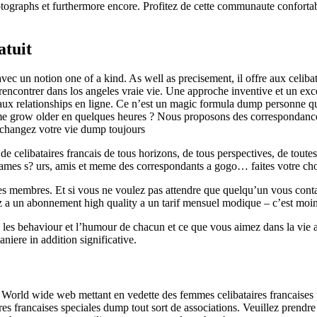
otographs et furthermore encore. Profitez de cette communaute conforta
atuit
ec un notion one of a kind. As well as precisement, il offre aux celibat
 rencontrer dans los angeles vraie vie. Une approche inventive et un ex
 aux relationships en ligne. Ce n’est un magic formula dump personne qu
 grow older en quelques heures ? Nous proposons des correspondances f
et changez votre vie dump toujours
celibataires francais de tous horizons, de tous perspectives, de toutes 
ames s? urs, amis et meme des correspondants a gogo… faites votre cho
 des membres. Et si vous ne voulez pas attendre que quelqu’un vous conta
a un abonnement high quality a un tarif mensuel modique – c’est moins q
les behaviour et l’humour de chacun et ce que vous aimez dans la vie av
aniere in addition significative.
orld wide web mettant en vedette des femmes celibataires francaises 
es francaises speciales dump tout sort de associations. Veuillez prendre 