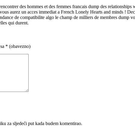
peut rencontrer des hommes et des femmes francais dump des relations
t vous aurez un acces immediat a French Lonely Hearts and minds ! Decou
ondance de compatibilite algo le champ de milliers de membres dump vou
les qui durent.
 sa
* (obavezno)
iku za sljedeći put kada budem komentirao.