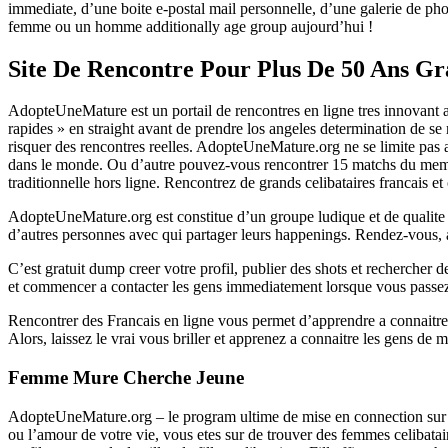
immediate, d’une boite e-postal mail personnelle, d’une galerie de ph
femme ou un homme additionally age group aujourd’hui !
Site De Rencontre Pour Plus De 50 Ans Gr
AdopteUneMature est un portail de rencontres en ligne tres innovant av
rapides » en straight avant de prendre los angeles determination de se
risquer des rencontres reelles. AdopteUneMature.org ne se limite pas
dans le monde. Ou d’autre pouvez-vous rencontrer 15 matchs du meme
traditionnelle hors ligne. Rencontrez de grands celibataires francais 
AdopteUneMature.org est constitue d’un groupe ludique et de qualite de 
d’autres personnes avec qui partager leurs happenings. Rendez-vous, 
C’est gratuit dump creer votre profil, publier des shots et rechercher
et commencer a contacter les gens immediatement lorsque vous passez 
Rencontrer des Francais en ligne vous permet d’apprendre a connaitre 
Alors, laissez le vrai vous briller et apprenez a connaitre les gens de m
Femme Mure Cherche Jeune
AdopteUneMature.org – le program ultime de mise en connection sur W
ou l’amour de votre vie, vous etes sur de trouver des femmes celibatair