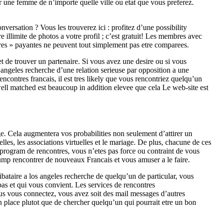
ver une femme de n’importe quelle ville ou etat que vous preferez.
sation ? Vous les trouverez ici : profitez d’une possibility
llimite de photos a votre profil ; c’est gratuit! Les membres avec
ontres » payantes ne peuvent tout simplement pas etre comparees.
de trouver un partenaire. Si vous avez une desire ou si vous
angeles recherche d’une relation serieuse par opposition a une
contres francais, il est tres likely que vous rencontriez quelqu’un
l matched est beaucoup in addition elevee que cela Le web-site est
. Cela augmentera vos probabilities non seulement d’attirer un
s, les associations virtuelles et le mariage. De plus, chacune de ces
program de rencontres, vous n’etes pas force ou contraint de vous
ump rencontrer de nouveaux Francais et vous amuser a le faire.
ibataire a los angeles recherche de quelqu’un de particular, vous
as et qui vous convient. Les services de rencontres
ous vous connectez, vous avez soit des mail messages d’autres
en place plutot que de chercher quelqu’un qui pourrait etre un bon