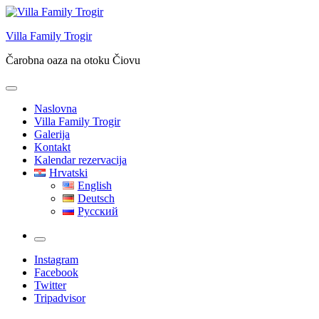
Skip
to
Villa Family Trogir
content
Čarobna oaza na otoku Čiovu
Naslovna
Villa Family Trogir
Galerija
Kontakt
Kalendar rezervacija
Hrvatski
English
Deutsch
Русский
More
Instagram
Facebook
Twitter
Tripadvisor