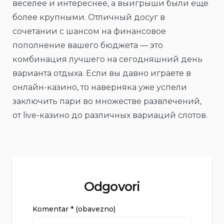
веселее и интереснее, а выигрыши были еще
более крупными. Отличный досуг в
сочетании с шансом на финансовое
пополнение вашего бюджета — это
комбинация лучшего на сегодняшний день
варианта отдыха. Если вы давно играете в
онлайн-казино, то наверняка уже успели
заключить пари во множестве развлечений,
от live-казино до различных вариаций слотов.
Odgovori
Komentar
* (obavezno)