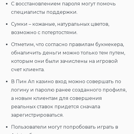
С восстановлением пароля могут помочь
специалисты поддержки.
Сумки – кожаные, натуральных цветов,
возможно с потертостями.
Отметим, что согласно правилам букмекера,
обналичить деньги можно только тем путем,
которым они были зачислены на игровой
счет клиента.
В Пин Ап казино вход можно совершать по
логину и паролю ранее созданного профиля,
а новым клиентам для совершения
реальных ставок придется сначала
зарегистрироваться.
Пользователи могут попробовать играть в