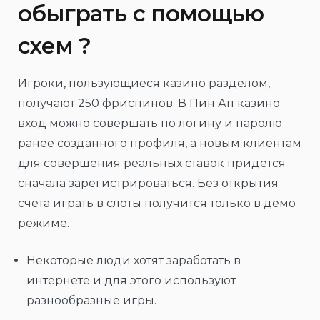
обыграть с помощью
схем ?
Игроки, пользующиеся казино разделом,
получают 250 фриспинов. В Пин Ап казино
вход можно совершать по логину и паролю
ранее созданного профиля, а новым клиентам
для совершения реальных ставок придется
сначала зарегистрироваться. Без открытия
счета играть в слоты получится только в демо
режиме.
Некоторые люди хотят заработать в
интернете и для этого используют
разнообразные игры.