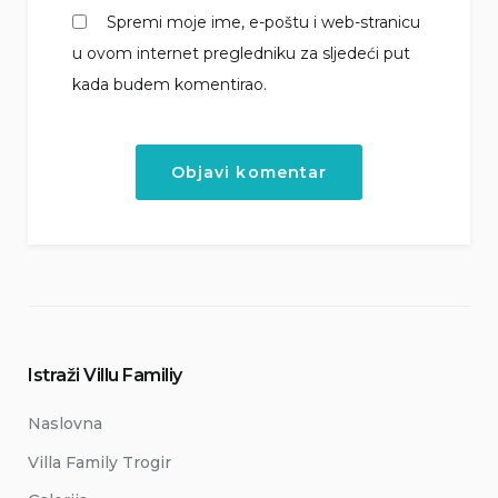
Spremi moje ime, e-poštu i web-stranicu
u ovom internet pregledniku za sljedeći put
kada budem komentirao.
Istraži Villu Familiy
Naslovna
Villa Family Trogir