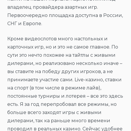
владелец провайдера азартных игр.
Первоочередно площадка доступна в России,
СНГ и Европе.
Кроме видеослотов много настольных и
карточных игр, но и это не самое главное. По
сути это нечто похожее на тайтлы с живыми
дилерами, но реализовано несколько иначе –
вы ставите на победу других игроков, а не
принимаете участие сами. Live-казино, ставки
на спорт (в том числе в режиме лайв),
постоянные турниры и лотерея – все это здесь
есть. Я за год перепробовал все режимы, но
больше всего заходят игры с живыми
дилерами, так ка раньше много времени
проводил в реальных казино. Сейчас удобнее