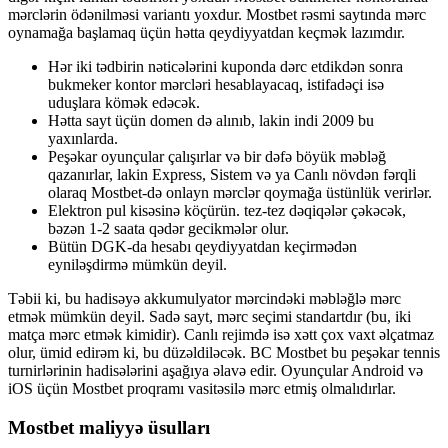
mərclərin ödənilməsi variantı yoxdur. Mostbet rəsmi saytında mərc
oynamağa başlamaq üçün hətta qeydiyyatdan keçmək lazımdır.
Hər iki tədbirin nəticələrini kuponda dərc etdikdən sonra
bukmeker kontor mərcləri hesablayacaq, istifadəçi isə
uduşlara kömək edəcək.
Hətta sayt üçün domen də alınıb, lakin indi 2009 bu
yaxınlarda.
Peşəkar oyunçular çalışırlar və bir dəfə böyük məbləğ
qazanırlar, lakin Express, Sistem və ya Canlı növdən fərqli
olaraq Mostbet-də onlayn mərclər qoymağa üstünlük verirlər.
Elektron pul kisəsinə köçürün. tez-tez dəqiqələr çəkəcək,
bəzən 1-2 saata qədər gecikmələr olur.
Bütün DGK-da hesabı qeydiyyatdan keçirmədən
eyniləşdirmə mümkün deyil.
Təbii ki, bu hadisəyə akkumulyator mərcindəki məbləğlə mərc
etmək mümkün deyil. Sadə sayt, mərc seçimi standartdır (bu, iki
matça mərc etmək kimidir). Canlı rejimdə isə xətt çox vaxt əlçatmaz
olur, ümid edirəm ki, bu düzəldiləcək. BC Mostbet bu peşəkar tennis
turnirlərinin hadisələrini aşağıya əlavə edir. Oyunçular Android və
iOS üçün Mostbet proqramı vasitəsilə mərc etmiş olmalıdırlar.
Mostbet maliyyə üsulları