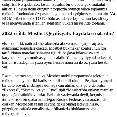
çalışırlar. Nə qədər çox təsəlli tapsalar, bir o qədər çox mükafat
alırlar. 15 oyun üçün düzgün proqnozla oyunçu təkcə toplanmış
mükafat fondundan öz payını deyil, həm də yığılmış cekpotu alır. Və
BC Mostbet tote öz TOTO bölməsində yerləşir. Onun keçidi saytın
əsas menyusunda istənilən səhifənin yuxarı hissəsində toplanır.
2022-ci ildə Mostbet Qeydiyyatı: Faydaları nələrdir?
Əsas odur ki, nəticədə hesabınızda əla və nəzərəçarpacaq xoş
gəlmisiniz bonusları olacaq. Mostbet bukmeker kontorunun xoş
tərifi idman mərcləri sahəsinə uğurla başlaya biləcək və sizi
karyeranız boyu motivasiya edəcəkdir. Yalnız qeydiyyatdan keçmiş
hər bir istifadəçinin şəxsi oyun hesabı nömrəsi ilə öz şəxsi hesabı
var.
Rəsmi internet saytında və Mostbet mobil proqramında telefonun
mükəmməlliyi hər iki hadisə xətti ilə təklif olunur. Peşəkar oyunçular
bir dəfə böyük məbləğdə udmağa can atırlar, ona görə də onlar
“Express”, “Sistem” və ya “Live” tipli “Mostbet”də onlayn mərclər
qoymağa üstünlük verirlər. Belə bir vəziyyətdə deyil, keçmişdə
itirmək riski bir qədər artır. Əgər Rusiya Federasiyası ərazisində
olarkən Mostbet-in rəsmi saytına daxil olmaq istəyirsinizsə,
güzgüdən istifadə etməlisiniz – ölkənizdə bloklanmış saytın
müvəqqəti ünvanı.