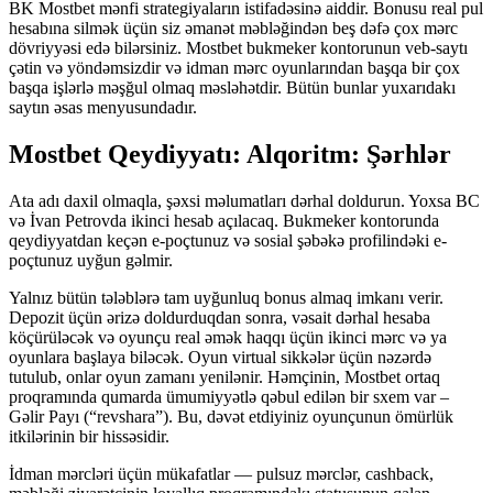
BK Mostbet mənfi strategiyaların istifadəsinə aiddir. Bonusu real pul
hesabına silmək üçün siz əmanət məbləğindən beş dəfə çox mərc
dövriyyəsi edə bilərsiniz. Mostbet bukmeker kontorunun veb-saytı
çətin və yöndəmsizdir və idman mərc oyunlarından başqa bir çox
başqa işlərlə məşğul olmaq məsləhətdir. Bütün bunlar yuxarıdakı
saytın əsas menyusundadır.
Mostbet Qeydiyyatı: Alqoritm: Şərhlər
Ata adı daxil olmaqla, şəxsi məlumatları dərhal doldurun. Yoxsa BC
və İvan Petrovda ikinci hesab açılacaq. Bukmeker kontorunda
qeydiyyatdan keçən e-poçtunuz və sosial şəbəkə profilindəki e-
poçtunuz uyğun gəlmir.
Yalnız bütün tələblərə tam uyğunluq bonus almaq imkanı verir.
Depozit üçün ərizə doldurduqdan sonra, vəsait dərhal hesaba
köçürüləcək və oyunçu real əmək haqqı üçün ikinci mərc və ya
oyunlara başlaya biləcək. Oyun virtual sikkələr üçün nəzərdə
tutulub, onlar oyun zamanı yenilənir. Həmçinin, Mostbet ortaq
proqramında qumarda ümumiyyətlə qəbul edilən bir sxem var –
Gəlir Payı (“revshara”). Bu, dəvət etdiyiniz oyunçunun ömürlük
itkilərinin bir hissəsidir.
İdman mərcləri üçün mükafatlar — pulsuz mərclər, cashback,