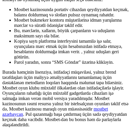
Mostbet kazinosunda portativ cihazdan qeydiyyatdan keçmək,
balansı doldurmaq və slotları pulsuz oynamaq rahatdır.
Mostbet bukmeker kontoru müştərilərinə idman yarışlarına
mərclər və sürətli ödənişlər təklif edir.
Bu, mərclərin, xalların, böyük çarpanların və uduşların
maksimum sayı ola bilər.
Kopiya saytı platforma interfeysini tamamilə işə salır,
oyunçulara mərc etmək üçün hesabınızdan istifadə etməyə,
hesablarını doldurmağa imkan verir. , yalnız uduşları geri
götürün.
Parol yaradın, sonra “SMS Göndər” üzərinə klikləyin.
Burada həmçinin lisenziya, istifadəçi müqaviləsi, yalnız brend
tərəfdaşları üçün maliyyə əməliyyatlarını tamamlamaq üçün
dəstəklənən metodların loqoları haqqında məlumat tapa bilərsiniz.
Mostbet oyun klubu müxtəlif ölkələrdən olan istifadəçilərlə işləyir.
Oyunçuların rahatlığı üçün müxtəlif gadgetlarda cihazları işə
salmağa imkan verən mobil versiya yaradılmışdır. Mostbet
kazinosunun rəsmi resursu yalnız bir istehsalçının oyunları təklif etsə
də, Mostbet kazinosu maraqlı oyun müəssisəsidir
mostbet
azərbaycan
. Pul qazanmağı başa çatdırmaq üçün sadə qeydiyyatdan
keçmək daha vacibdir. Mostbet-dən bu bonus həm də parlaylarla
əlaqələndirildi.