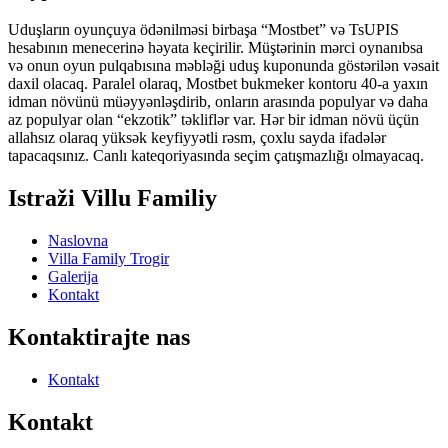
Uduşların oyunçuya ödənilməsi birbaşa “Mostbet” və TsUPIS
hesabının menecerinə həyata keçirilir. Müştərinin mərci oynanıbsa
və onun oyun pulqabısına məbləği uduş kuponunda göstərilən vəsait
daxil olacaq. Paralel olaraq, Mostbet bukmeker kontoru 40-a yaxın
idman növünü müəyyənləşdirib, onların arasında populyar və daha
az populyar olan “ekzotik” təkliflər var. Hər bir idman növü üçün
allahsız olaraq yüksək keyfiyyətli rəsm, çoxlu sayda ifadələr
tapacaqsınız. Canlı kateqoriyasında seçim çatışmazlığı olmayacaq.
Istraži Villu Familiy
Naslovna
Villa Family Trogir
Galerija
Kontakt
Kontaktirajte nas
Kontakt
Kontakt