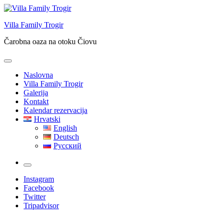
Skip
to
Villa Family Trogir
content
Čarobna oaza na otoku Čiovu
Naslovna
Villa Family Trogir
Galerija
Kontakt
Kalendar rezervacija
Hrvatski
English
Deutsch
Русский
More
Instagram
Facebook
Twitter
Tripadvisor