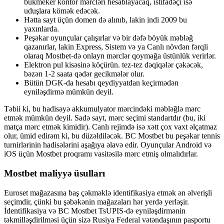
bukmeker kontor mərcləri hesablayacaq, istifadəçi isə
uduşlara kömək edəcək.
Hətta sayt üçün domen də alınıb, lakin indi 2009 bu
yaxınlarda.
Peşəkar oyunçular çalışırlar və bir dəfə böyük məbləğ
qazanırlar, lakin Express, Sistem və ya Canlı növdən fərqli
olaraq Mostbet-də onlayn mərclər qoymağa üstünlük verirlər.
Elektron pul kisəsinə köçürün. tez-tez dəqiqələr çəkəcək,
bəzən 1-2 saata qədər gecikmələr olur.
Bütün DGK-da hesabı qeydiyyatdan keçirmədən
eyniləşdirmə mümkün deyil.
Təbii ki, bu hadisəyə akkumulyator mərcindəki məbləğlə mərc
etmək mümkün deyil. Sadə sayt, mərc seçimi standartdır (bu, iki
matça mərc etmək kimidir). Canlı rejimdə isə xətt çox vaxt əlçatmaz
olur, ümid edirəm ki, bu düzəldiləcək. BC Mostbet bu peşəkar tennis
turnirlərinin hadisələrini aşağıya əlavə edir. Oyunçular Android və
iOS üçün Mostbet proqramı vasitəsilə mərc etmiş olmalıdırlar.
Mostbet maliyyə üsulları
Euroset mağazasına baş çəkməklə identifikasiya etmək ən əlverişli
seçimdir, çünki bu şəbəkənin mağazaları hər yerdə yerləşir.
İdentifikasiya və BC Mostbet TsUPIS-də eyniləşdirmənin
təkmilləşdirilməsi üçün sizə Rusiya Federal vətəndaşının pasportu