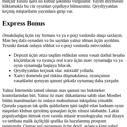
matçlar xüsusi işarə ilə kublar şəklində vurğulanır. Yayım düyməsini
klikləməklə bu cür oyunları çeşidləyə bilməzsiniz. Qeydiyyatdan
keçmiş müştərilərin yayımlara girişi var.
Express Bonus
Əməkdaşlıq üçün rəy forması və ya e-poçt vasitəsilə əlaqə saxlayın.
Mən beş dəfə oynadım və bu saytdan yalnız idman üçün ayrıldım.
Texniki dəstək onlayn söhbət və e-poçt vasitəsilə mövcuddur.
Depozit üçün ərizə təqdim etdikdən sonra vəsait dərhal hesaba
köçürüləcək və oyunçu real icarə üçün mərc oynamağa və ya
oyun oynamağa başlaya biləcək.
Qeydiyyatdan keçmək olar. müxtəlif yollarla.
Xarici domendə pul riskinə düşməkdənsə, oyunçunun
vəsaitlərini qoruyan qanuni şirkətlə oynamaq daha yaxşıdır.
Yalnız İnternetdə təmsil olunan əsas qanuni rus bukmeker
kontorlarından biri. Yalnız öz mərc dükanlarına sahib olan Mostbet
bütün inanılmazları öz onlayn məhsulunun inkişafına yönəldir.
Quruda yaşayan tək qollu quldurların işini təqlid edən bədnam oyun
maşınları klubun qırxılmış qonaqları üçün xüsusi tələbatdır. Lakin
populyarlığını itirmək eyni vaxtda müasir texnologiyalar, real dizayn
və tərtibata malik üçölçülü qrafika ilə hazırlanmış proqram
təminatıdır. Qumar pul qazanmaq üçün deyil, əyləncə kimi qəbul