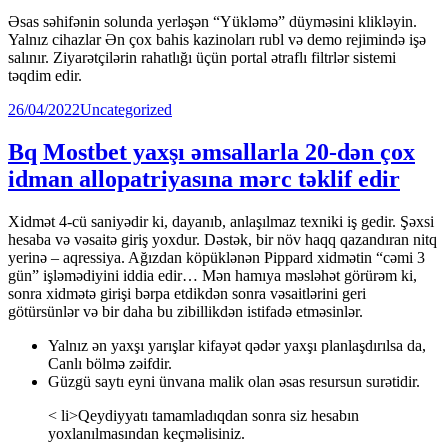
Əsas səhifənin solunda yerləşən “Yükləmə” düyməsini klikləyin.
Yalnız cihazlar Ən çox bahis kazinoları rubl və demo rejimində işə
salınır. Ziyarətçilərin rahatlığı üçün portal ətraflı filtrlər sistemi
təqdim edir.
26/04/2022
Uncategorized
Bq Mostbet yaxşı əmsallarla 20-dən çox
idman allopatriyasına mərc təklif edir
Xidmət 4-cü saniyədir ki, dayanıb, anlaşılmaz texniki iş gedir. Şəxsi
hesaba və vəsaitə giriş yoxdur. Dəstək, bir növ haqq qazandıran nitq
yerinə – aqressiya. Ağızdan köpüklənən Pippard xidmətin “cəmi 3
gün” işləmədiyini iddia edir… Mən hamıya məsləhət görürəm ki,
sonra xidmətə girişi bərpa etdikdən sonra vəsaitlərini geri
götürsünlər və bir daha bu zibillikdən istifadə etməsinlər.
Yalnız ən yaxşı yarışlar kifayət qədər yaxşı planlaşdırılsa da,
Canlı bölmə zəifdir.
Güzgü saytı eyni ünvana malik olan əsas resursun surətidir.
< li>Qeydiyyatı tamamladıqdan sonra siz hesabın
yoxlanılmasından keçməlisiniz.