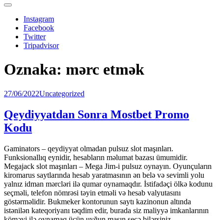
Instagram
Facebook
Twitter
Tripadvisor
Oznaka:
mərc etmək
27/06/2022
Uncategorized
Qeydiyyatdan Sonra Mostbet Promo
Kodu
Gaminators – qeydiyyat olmadan pulsuz slot maşınları.
Funksionallıq eynidir, hesabların məlumat bazası ümumidir.
Megajack slot maşınları – Mega Jim-i pulsuz oynayın. Oyunçuların
kiromarus saytlarında hesab yaratmasının ən belə və sevimli yolu
yalnız idman mərcləri ilə qumar oynamaqdır. İstifadəçi ölkə kodunu
seçməli, telefon nömrəsi təyin etməli və hesab valyutasını
göstərməlidir. Bukmeker kontorunun saytı kazinonun altında
istənilən kateqoriyanı təqdim edir, burada siz maliyyə imkanlarının
köməyi ilə oynamaq üçün uyğun maşın seçə bilərsiniz.