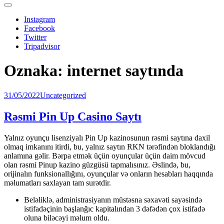
Instagram
Facebook
Twitter
Tripadvisor
Oznaka:
internet saytında
31/05/2022
Uncategorized
Rəsmi Pin Up Casino Saytı
Yalnız oyunçu lisenziyalı Pin Up kazinosunun rəsmi saytına daxil
olmaq imkanını itirdi, bu, yalnız saytın RKN tərəfindən bloklandığı
anlamına gəlir. Bərpa etmək üçün oyunçular üçün daim mövcud
olan rəsmi Pinup kazino güzgüsü tapmalısınız. Əslində, bu,
orijinalın funksionallığını, oyunçular və onların hesabları haqqında
məlumatları saxlayan tam surətdir.
Beləliklə, administrasiyanın müstəsna səxavəti sayəsində
istifadəçinin başlanğıc kapitalından 3 dəfədən çox istifadə
oluna biləcəyi məlum oldu.