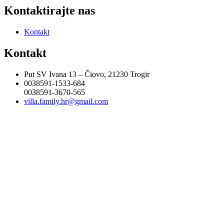
Kontaktirajte nas
Kontakt
Kontakt
Put SV Ivana 13 – Čiovo, 21230 Trogir
0038591-1533-684
0038591-3670-565
villa.family.hr@gmail.com