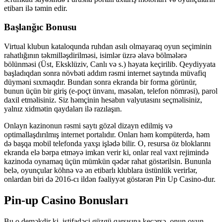
etibarı ilə təmin edir.
Başlanğıc Bonusu
Virtual klubun kataloqunda ruhdan asılı olmayaraq oyun seçiminin
rahatlığının təkmilləşdirilməsi, isimlər üzrə əlavə bölmələrə
bölünməsi (Üst, Eksklüziv, Canlı və s.) həyata keçirilib. Qeydiyyata
başladıqdan sonra növbəti addım rəsmi internet saytında müvafiq
düyməni sıxmaqdır. Bundan sonra ekranda bir forma görünür,
bunun üçün bir giriş (e-poçt ünvanı, məsələn, telefon nömrəsi), parol
daxil etməlisiniz. Siz həmçinin hesabın valyutasını seçməlisiniz,
yalnız xidmətin qaydaları ilə razılaşın.
Onlayn kazinonun rəsmi saytı gözəl dizayn edilmiş və
optimallaşdırılmış internet portalıdır. Onları həm kompüterdə, həm
də başqa mobil telefonda yaxşı işlədə bilir. O, resursa öz bloklarını
ekranda elə bərpa etməyə imkan verir ki, onlar real vaxt rejimində
kazinoda oynamaq üçün mümkün qədər rahat göstərilsin. Bununla
belə, oyunçular köhnə və ən etibarlı klublara üstünlük verirlər,
onlardan biri də 2016-cı ildən fəaliyyət göstərən Pin Up Casino-dur.
Pin-up Casino Bonusları
Bu o deməkdir ki, istifadəçi güzgü qarşısına keçərsə, onun oyun