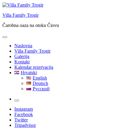
Skip
to
Villa Family Trogir
content
Čarobna oaza na otoku Čiovu
Naslovna
Villa Family Trogir
Galerija
Kontakt
Kalendar rezervacija
Hrvatski
English
Deutsch
Русский
More
Instagram
Facebook
Twitter
Tripadvisor