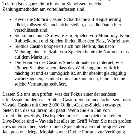
Telefon ist es ganz einfach, wenn Sie wissen, welche
Zahlungsmethoden am vorteilhaftesten sind.
Bevor die Slottica Casino-Schaltfläche auf Registrierung
klickt, müssen Sie auch sicherstellen, dass die Daten hier
verschlüsselt sind.
Sie können auch Software zum Spielen von Monopoly, Keno,
Rubbelkarten und Spielen finden über den Platz, Würfel usw.
Slottica Casino kooperiert auch mit NetEnt, das nach
Meinung einer Vielzahl von Spielern heute die Nummer eins
auf dem Markt ist.
Die Freuden des Casinos Spielautomaten im Internet, wie
können Sie also sehen, dass das Werbeangebot wirklich
mächtig ist und es unmöglich ist, an ihr absolut gleichgültig
vorbeizugehen, es nicht einmal anzunehmen, habe ich eine
solche Vermutung geäußert.
Lassen Sie uns nun prüfen, was der Fokus einer der seriösen
Glücksspielhöhlen ist – Slottica Casino. Sie können sicher sein, dass
Vavada Casino mit über 2.000 Online-Casino-Spielen etwas zu
bieten hat, das zu Ihrem Stil passt! Wenn Sie ein Fan von
Unterhaltungs-Slots, Tischspielen oder Casinospielen mit einem
Live-Dealer sind – Vavada hat alles im Griff! Wenn Sie nach großen
Gewinnen suchen, stehen Ihnen Spielautomaten mit progressiven
Jackpots wie Mega Moolah sowie Divine Fortune zur Verfügung.