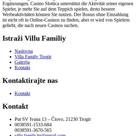
Ergänzungen. Casino Slottica unterstützt die Aktivität seiner eigenen
Spieler, je mehr Sie auf dem Teppich spielen, desto bessere
Werbeaktivitäten können Sie nutzen. Der Bonus ohne Einzahlung
ist nicht oft in Online-Casinos zu finden, aber er wird von Spielern
geliebt, die nach neuen Casinos suchen.
Istraži Villu Familiy
Naslovna
Villa Family Trogir
Galerija
Kontakt
Kontaktirajte nas
Kontakt
Kontakt
Put SV Ivana 13 – Čiovo, 21230 Trogir
0038591-1533-684
0038591-3670-565
villa.family.hr@gmail.com