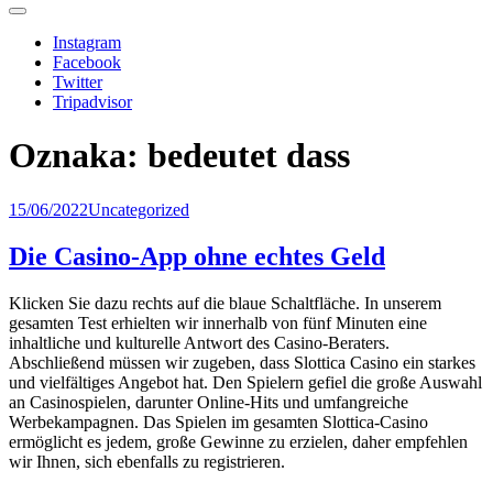
Instagram
Facebook
Twitter
Tripadvisor
Oznaka:
bedeutet dass
15/06/2022
Uncategorized
Die Casino-App ohne echtes Geld
Klicken Sie dazu rechts auf die blaue Schaltfläche. In unserem
gesamten Test erhielten wir innerhalb von fünf Minuten eine
inhaltliche und kulturelle Antwort des Casino-Beraters.
Abschließend müssen wir zugeben, dass Slottica Casino ein starkes
und vielfältiges Angebot hat. Den Spielern gefiel die große Auswahl
an Casinospielen, darunter Online-Hits und umfangreiche
Werbekampagnen. Das Spielen im gesamten Slottica-Casino
ermöglicht es jedem, große Gewinne zu erzielen, daher empfehlen
wir Ihnen, sich ebenfalls zu registrieren.