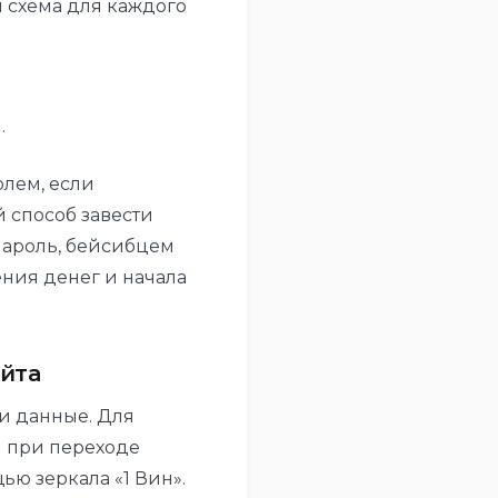
 схема для каждого
.
олем, если
й способ завести
пароль, бейсибцем
ения денег и начала
айта
и данные. Для
я при переходе
ю зеркала «1 Вин».