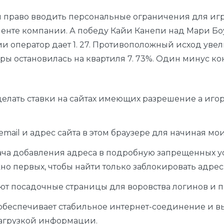
ой право вводить персональные ограничения для иг
енте компании. А победу Кайи Канепи над Мари Бо
 оператор дает 1. 27. Противоположный исход увелич
ры остановилась на квартиля 7. 73%. Один минус кон
елать ставки на сайтах имеющих разрешение а игор
 email и адрес сайта в этом браузере для начиная м
ача добавления адреса в подробную запрещенных у
о первых, чтобы найти только заблокировать адрес
ют посадочные страницы для воровства логинов и п
 обеспечивает стабильное интернет-соединение и в
загрузкой информации.