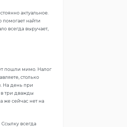
остоянно актуальное.
ло помогает найти
ало всегда выручает,
т пошли мимо. Налог
авляете, столько
л. На день при
 в три дважды
а же сейчас нет на
. Ссылку всегда