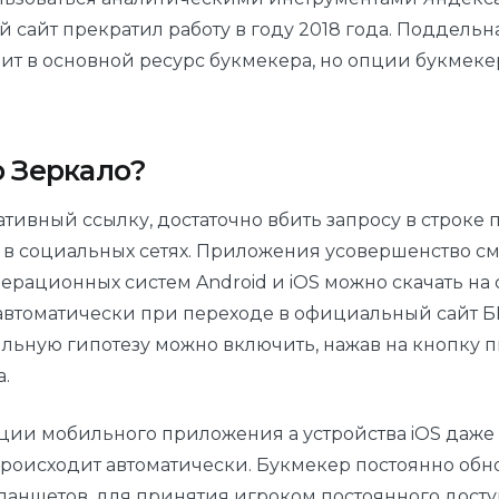
 сайт прекратил работу в году 2018 года. Поддельн
ит в основной ресурс букмекера, но опции букмек
 Зеркало?
ативный ссылку, достаточно вбить запросу в строке
 в социальных сетях. Приложения усовершенство с
перационных систем Android и iOS можно скачать на
автоматически при переходе в официальный сайт Б
ильную гипотезу можно включить, нажав на кнопку
.
ии мобильного приложения а устройства iOS даже 
 происходит автоматически. Букмекер постоянно обн
ланшетов, для принятия игроком постоянного досту