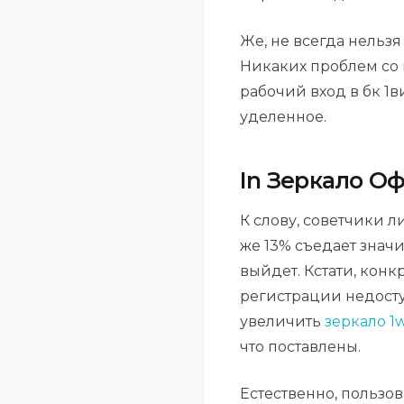
Же, не всегда нельзя
Никаких проблем со в
рабочий вход в бк 1в
уделенное.
In Зеркало О
К слову, советчики
же 13% съедает значи
выйдет. Кстати, конк
регистрации недост
увеличить
зеркало 1
что поставлены.
Естественно, пользо