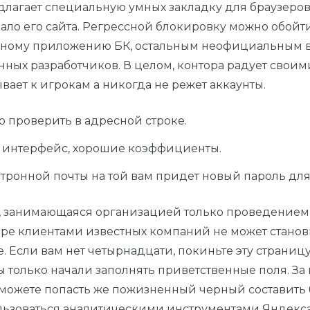
длагает специальную умных закладку для браузеров,
ало его сайта. Регрессной блокировку можно обойт
ному приложению БК, остальным неофициальным в
нных разработчиков. В целом, контора радует своим
вает к игрокам а никогда не режет аккаунты.
о проверить в адресной строке.
 интерфейс, хорошие коэффициенты.
тронной почты на той вам придет новый пароль для
я, занимающаяся организацией только проведением
мире клиентами известных компаний не может станов
 Если вам нет четырнадцати, покиньте эту страниц
ы только начали заполнять приветственные поля. За
можете попасть же пожизненный черный составить 
льзоваться аналитическими инструментами Яндекса