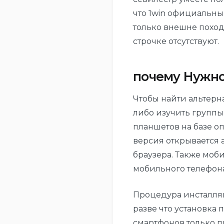
что 1win официальный
только внешне поход
строчке отсутствуют.
почему Нужно
Чтобы найти альтерн
либо изучить группы
планшетов на базе о
версия открывается 
браузера. Также моб
мобильного телефона
Процедура инсталляц
разве что установка
смартфонов только п