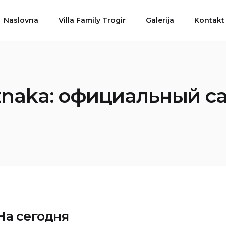
Naslovna
Villa Family Trogir
Galerija
Kontakt
naka:
официальный с
На сегодня