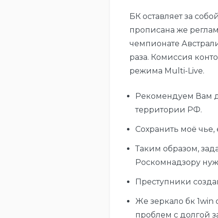
БК оставляет за соб
прописана же реглам
чемпионате Австралии
раза. Комиссия конто
режима Multi-Live.
Рекомендуем Вам д
территории РФ.
Сохранить моё чье,
Таким образом, зад
Роскомнадзору нужн
Преступники созда
Же зеркало бк 1win
проблем с долгой 