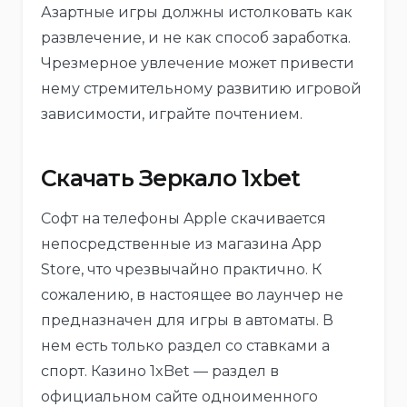
Азартные игры должны истолковать как
развлечение, и не как способ заработка.
Чрезмерное увлечение может привести
нему стремительному развитию игровой
зависимости, играйте почтением.
Скачать Зеркало 1xbet
Софт на телефоны Apple скачивается
непосредственные из магазина App
Store, что чрезвычайно практично. К
сожалению, в настоящее во лаунчер не
предназначен для игры в автоматы. В
нем есть только раздел со ставками а
спорт. Казино 1xBet — раздел в
официальном сайте одноименного