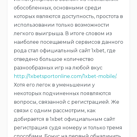
обособленных, основными среди
которых являются доступность, простота в
использовании только возможности
легкого выигрыша. В итоге словом из
наиболее посещаемый сервисов данного
рода стал официальный сайт 1xbet, где
отведено большое количество
разнообразных игр на любой вкус
http://1xbetsportonline.com/1xbet-mobile/
.
Хотя его легок в уменьшении у
некоторых подчиненных появляются
вопросы, связанной с регистрацией. Же
связи с одним рассмотрим, как
добирается в 1xbet официальным сайт
регистрация судя номеру и только тремя
способами. Бонус на первый обналичить