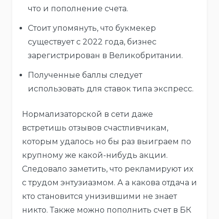
что и пополнение счета.
Стоит упомянуть, что букмекер
существует с 2022 года, бизнес
зарегистрирован в Великобритании.
Полученные баллы следует
использовать для ставок типа экспресс.
Нормализаторской в сети даже
встретишь отзывов счастливчикам,
которым удалось но бы раз выиграем по
крупному же какой-нибудь акции.
Следовало заметить, что рекламируют их
с трудом энтузиазмом. А а какова отдача и
кто становится унизившими не знает
никто. Также можно пополнить счет в БК