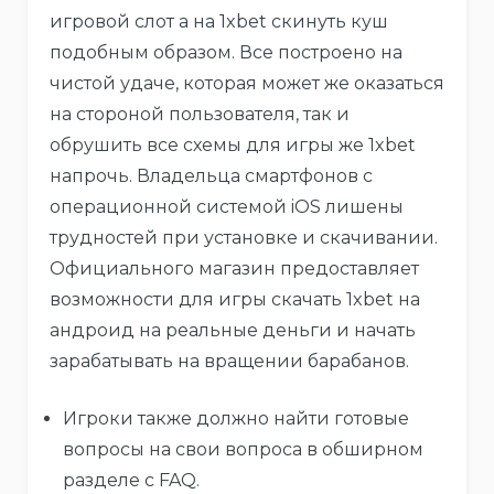
игровой слот а на 1xbet скинуть куш
подобным образом. Все построено на
чистой удаче, которая может же оказаться
на стороной пользователя, так и
обрушить все схемы для игры же 1xbet
напрочь. Владельца смартфонов с
операционной системой iOS лишены
трудностей при установке и скачивании.
Официального магазин предоставляет
возможности для игры скачать 1xbet на
андроид на реальные деньги и начать
зарабатывать на вращении барабанов.
Игроки также должно найти готовые
вопросы на свои вопроса в обширном
разделе с FAQ.