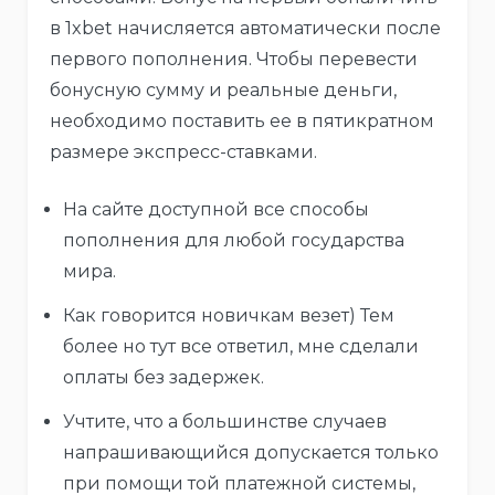
в 1xbet начисляется автоматически после
первого пополнения. Чтобы перевести
бонусную сумму и реальные деньги,
необходимо поставить ее в пятикратном
размере экспресс-ставками.
На сайте доступной все способы
пополнения для любой государства
мира.
Как говорится новичкам везет) Тем
более но тут все ответил, мне сделали
оплаты без задержек.
Учтите, что а большинстве случаев
напрашивающийся допускается только
при помощи той платежной системы,