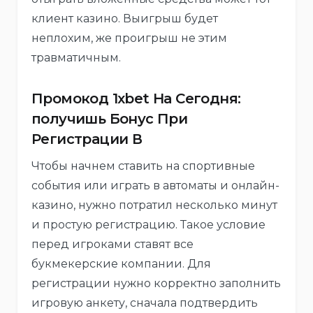
клиент казино. Выигрыш будет
неплохим, же проигрыш не этим
травматичным.
Промокод 1xbet На Сегодня:
получишь Бонус При
Регистрации В
Чтобы начнем ставить на спортивные
события или играть в автоматы и онлайн-
казино, нужно потратил несколько минут
и простую регистрацию. Такое условие
перед игроками ставят все
букмекерские компании. Для
регистрации нужно корректно заполнить
игровую анкету, сначала подтвердить