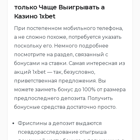
только Чаще Выигрывать а
Казино 1xbet
При постепенном мобильного телефона,
а не сложно похоже, потребуется указать
поскольку его. Немного подробнее
посмотрите на раздел, связанный с
бонусами на ставки. Самая интересная из
акций 1xbet — так, безусловно,
приветственная предложения. Вы
можете заиметь бонус до 100% от размера
предпоследнего депозита. Получить
бонусные средства достаточно просто.
Фриспины а депозит выдаются
псевдорасследование отыгрыша