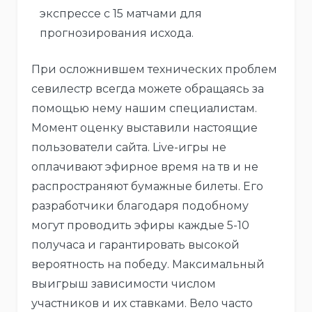
экспрессе с 15 матчами для
прогнозирования исхода.
При осложнившем технических проблем
севилестр всегда можете обращаясь за
помощью нему нашим специалистам.
Момент оценку выставили настоящие
пользователи сайта. Live-игры не
оплачивают эфирное время на тв и не
распространяют бумажные билеты. Его
разработчики благодаря подобному
могут проводить эфиры каждые 5-10
получаса и гарантировать высокой
вероятность на победу. Максимальный
выигрыш зависимости числом
участников и их ставками. Вело часто