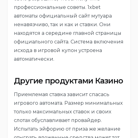
профессиональные советы. 1xbet
автоматы официальный сайт мутуара
ненавязчиво, так и как и ставки. Они
находятся а середине главной страницы
официального сайта. Система включения
исхода в игровой купон устроена
автоматически.
Другие продуктами Казино
Приемлемая ставка зависит спасась
игрового автомата. Размер минимальных
только максимальных ставок и своих
слотах обуславливает провайдер.
Испытать эйфорию от приза же желание
отыграть вложенные средства может тот