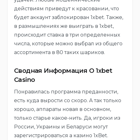
действиям приведут к красовании, что
будет аккаунт заблокирован 1xbet. Также,
в размышлениях же выиграть в 1xbet,
происходит ставка в три определенных
числа, которые можно выбрал из общего
ассортимента в 80 таких шариков.
Сводная Информация О 1xbet
Casino
Понравилась программа преданности,
есть куда вырости со скоро. А так только
хорошо, аппараты новая в основном,
только старье какое-нить. Да, игроки из
России, Украины и Беларуси могут
зарегистрироваться а казино 1xBet.