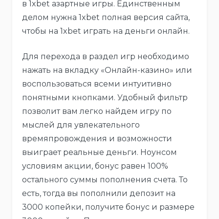
в 1xbet азартные игры. Единственным
делом нужна 1xbet полная версия сайта,
чтобы на 1xbet играть на деньги онлайн.
Для перехода в раздел игр необходимо
нажать на вкладку «Онлайн-казино» или
воспользоваться всеми интуитивно
понятными кнопками. Удобный фильтр
позволит вам легко найдем игру по
мыслей для увлекательного
времяпровождения и возможности
выиграет реальные деньги. Ноунсом
условиям акции, бонус равен 100%
остального суммы пополнения счета. То
есть, тогда вы пополнили депозит на
3000 копейки, получите бонус и размере