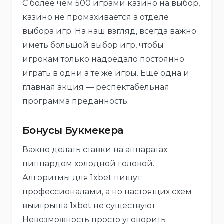
С более чем 500 играми казино на выбор,
казино не промахивается а отделе
выбора игр. На наш взгляд, всегда важно
иметь большой выбор игр, чтобы
игрокам только надоедало постоянно
играть в одни а те же игры. Еще одна и
главная акция — респектабельная
программа преданность.
Бонусы Букмекера
Важно делать ставки на аппаратах
пиппардом холодной головой.
Алгоритмы для 1xbet пишут
профессионалами, а но настоящих схем
выигрыша 1xbet не существуют.
Невозможность просто уговорить