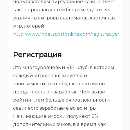
пользователям виртуальное казино 1xBet,
такое предлагает гемблерам еще тысяч
различных игровых автоматов, карточных
игр, лотерей
http://www.1xbetsportonline.com/registraciya/
.
Регистрация
Это многоуровневый VIP-клуб, в котором
каждый игрок ранжируется и
зависимости от чтобы, сколько очков
преданность он заработал. Чем выше
рейтинг, тем больше очков лояльности
севилестр заработаете во во игры.
Начинающие игроки получают 0%
дополнительных очков, в а время как