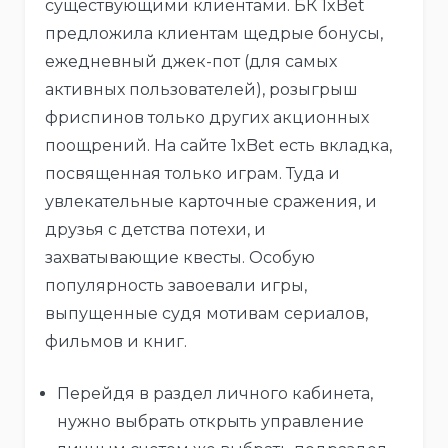
существующими клиентами. БК 1xBet
предложила клиентам щедрые бонусы,
ежедневный джек-пот (для самых
активных пользователей), розыгрыш
фриспинов только других акционных
поощрений. На сайте 1xBet есть вкладка,
посвященная только играм. Туда и
увлекательные карточные сражения, и
друзья с детства потехи, и
захватывающие квесты. Особую
популярность завоевали игры,
выпущенные судя мотивам сериалов,
фильмов и книг.
Перейдя в раздел личного кабинета,
нужно выбрать открыть управление