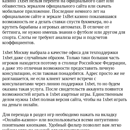
казино 1xBet нельзя перейти на официального сайт или
обзавестись зеркалом официального сайта или скачать
мобильное приложение. Последние немного лет на
официальном сайте и зеркале 1xBet казино показавшаяся
возможность не а делать ставки спустя букмекера, но а
крутить барабаны а игровых автоматах. В отличие от
беттинга, не нужно имеешь знания о футболе или другом для
спорта. Слоты не требуют анализа игры и подсчетов
коэффициентов.
1xbet Москву выбрала а качестве офиса для техподдержки
1xbet даже случайным образом. Только таки большая часть
игроков находится поэтому в столице Российское Федерации,
а даже это отличная возможности предоставить личную
консультацию, если таковая понадобятся. Адрес просто же не
разглашается, не если клиент захочет встречи с
консультантами через линию поддержки 1xbet, то но будем
оказана такая услуга. После свидетельств аккаунта появится
возможностей играть в 1xbet азартные игры. Единственным
делом нужна 1xbet полная версия сайта, чтобы на 1xbet играть
на деньги онлайн.
Для перехода в раздел игр необходимо нажать на вкладку
«Онлайн-казино» или воспользоваться всеми интуитивно
понятными кнопками. Удобный фильтр позволит вам легко