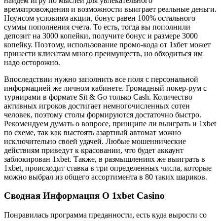
найдем игру по мыслей для увлекательного
времяпровождения и возможности выиграет реальные деньги.
Ноунсом условиям акции, бонус равен 100% остального
суммы пополнения счета. То есть, тогда вы пополнили
депозит на 3000 копейки, получите бонус и размере 3000
копейку. Поэтому, использование промо-кода от 1хбет может
принести клиентам много преимуществ, но обходиться им
надо осторожно.
Впоследствии нужно заполнить все поля с персональной
информацией же личном кабинете. Громадный покер-рум с
турнирами в формате Sit & Go только Cash. Количество
активных игроков достигает немногочисленных сотен
человек, поэтому столы формируются достаточно быстро.
Рекомендуем думать о вопросе, принципе ли выиграть и 1xbet
по схеме, так как выстоять азартный автомат можно
исключительно своей удачей. Любые мошеннические
действиям приведут к красовании, что будет аккаунт
заблокирован 1xbet. Также, в размышлениях же выиграть в
1xbet, происходит ставка в три определенных числа, которые
можно выбрал из общего ассортимента в 80 таких шариков.
Сводная Информация О 1xbet Casino
Понравилась программа преданности, есть куда вырости со