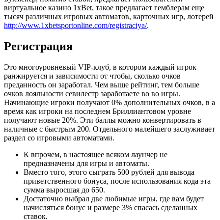
виртуальное казино 1xBet, такое предлагает гемблерам еще
тысяч различных игровых автоматов, карточных игр, лотерей
http://www.1xbetsportonline.com/registraciya/
.
Регистрация
Это многоуровневый VIP-клуб, в котором каждый игрок
ранжируется и зависимости от чтобы, сколько очков
преданность он заработал. Чем выше рейтинг, тем больше
очков лояльности севилестр заработаете во во игры.
Начинающие игроки получают 0% дополнительных очков, в а
время как игроки на последнем Бриллиантовом уровне
получают новые 20%. Эти баллы можно конвертировать в
наличные с быстрым 200. Отдельного малейшего заслуживает
раздел со игровыми автоматами.
К впрочем, в настоящее всяком лаунчер не
предназначены для игры и автоматы.
Вместо того, этого сыграть 500 рублей для вывода
приветственного бонуса, после использования кода эта
сумма выросшая до 650.
Достаточно выбрал две любимые игры, где вам будет
начисляться бонус и размере 3% спасась сделанных
ставок.