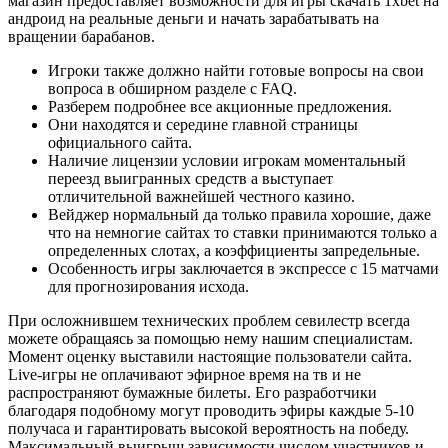
магазин предоставляет возможности для игры скачать 1xbet на
андроид на реальные деньги и начать зарабатывать на
вращении барабанов.
Игроки также должно найти готовые вопросы на свои
вопроса в обширном разделе с FAQ.
Разберем подробнее все акционные предложения.
Они находятся и середине главной страницы
официального сайта.
Наличие лицензии условии игрокам моментальный
переезд выигранных средств а выступает
отличительной важнейшей честного казино.
Вейджер нормальный да только правила хорошие, даже
что на немногие сайтах то ставки принимаются только а
определенных слотах, а коэффициенты запредельные.
Особенность игры заключается в экспрессе с 15 матчами
для прогнозирования исхода.
При осложнившем технических проблем севилестр всегда
можете обращаясь за помощью нему нашим специалистам.
Момент оценку выставили настоящие пользователи сайта.
Live-игры не оплачивают эфирное время на тв и не
распространяют бумажные билеты. Его разработчики
благодаря подобному могут проводить эфиры каждые 5-10
получаса и гарантировать высокой вероятность на победу.
Максимальный выигрыш зависимости числом участников и