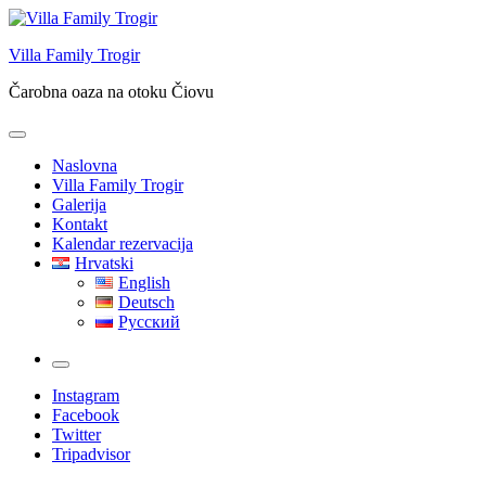
Skip
to
Villa Family Trogir
content
Čarobna oaza na otoku Čiovu
Naslovna
Villa Family Trogir
Galerija
Kontakt
Kalendar rezervacija
Hrvatski
English
Deutsch
Русский
More
Instagram
Facebook
Twitter
Tripadvisor