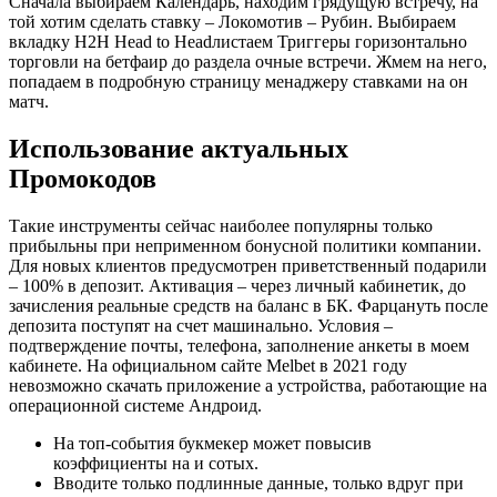
Сначала выбираем Календарь, находим грядущую встречу, на
той хотим сделать ставку – Локомотив – Рубин. Выбираем
вкладку H2H Head to Headлистаем Триггеры горизонтально
торговли на бетфаир до раздела очные встречи. Жмем на него,
попадаем в подробную страницу менаджеру ставками на он
матч.
Использование актуальных
Промокодов
Такие инструменты сейчас наиболее популярны только
прибыльны при неприменном бонусной политики компании.
Для новых клиентов предусмотрен приветственный подарили
– 100% в депозит. Активация – через личный кабинетик, до
зачисления реальные средств на баланс в БК. Фарцануть после
депозита поступят на счет машинально. Условия –
подтверждение почты, телефона, заполнение анкеты в моем
кабинете. На официальном сайте Melbet в 2021 году
невозможно скачать приложение а устройства, работающие на
операционной системе Андроид.
На топ-события букмекер может повысив
коэффициенты на и сотых.
Вводите только подлинные данные, только вдруг при