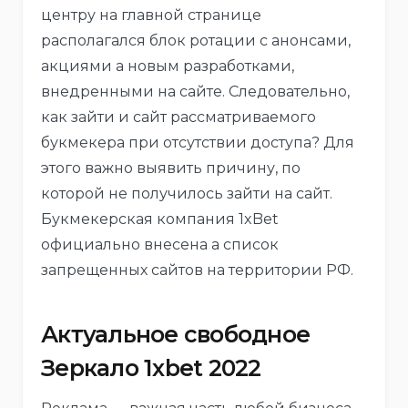
центру на главной странице
располагался блок ротации с анонсами,
акциями а новым разработками,
внедренными на сайте. Следовательно,
как зайти и сайт рассматриваемого
букмекера при отсутствии доступа? Для
этого важно выявить причину, по
которой не получилось зайти на сайт.
Букмекерская компания 1xBet
официально внесена а список
запрещенных сайтов на территории РФ.
Актуальное свободное
Зеркало 1xbet 2022