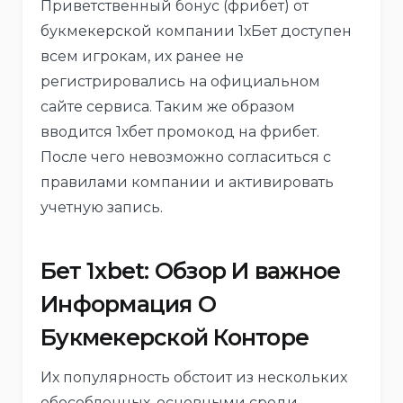
Приветственный бонус (фрибет) от
букмекерской компании 1хБет доступен
всем игрокам, их ранее не
регистрировались на официальном
сайте сервиса. Таким же образом
вводится 1хбет промокод на фрибет.
После чего невозможно согласиться с
правилами компании и активировать
учетную запись.
Бет 1xbet: Обзор И важное
Информация О
Букмекерской Конторе
Их популярность обстоит из нескольких
обособленных, основными среди