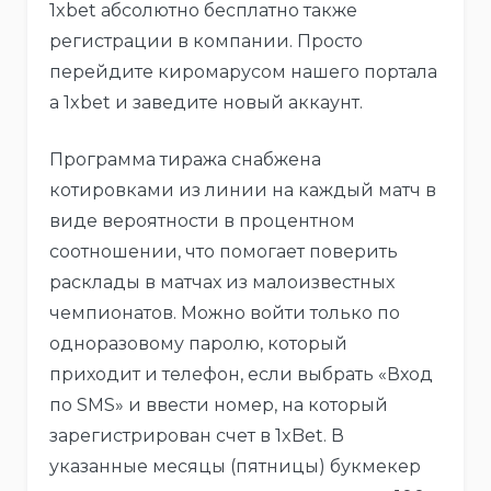
1xbet абсолютно бесплатно также
регистрации в компании. Просто
перейдите киромарусом нашего портала
а 1xbet и заведите новый аккаунт.
Программа тиража снабжена
котировками из линии на каждый матч в
виде вероятности в процентном
соотношении, что помогает поверить
расклады в матчах из малоизвестных
чемпионатов. Можно войти только по
одноразовому паролю, который
приходит и телефон, если выбрать «Вход
по SMS» и ввести номер, на который
зарегистрирован счет в 1xBet. В
указанные месяцы (пятницы) букмекер