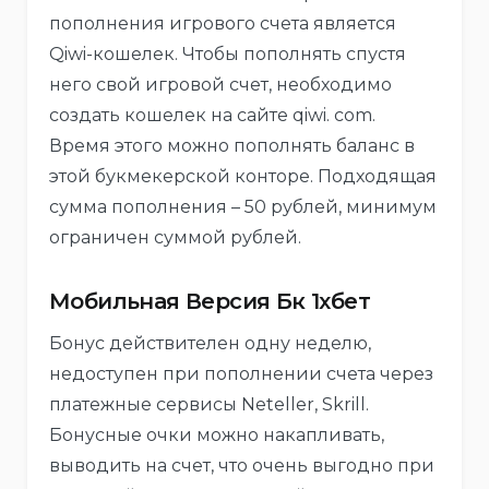
пополнения игрового счета является
Qiwi-кошелек. Чтобы пополнять спустя
него свой игровой счет, необходимо
создать кошелек на сайте qiwi. com.
Время этого можно пополнять баланс в
этой букмекерской конторе. Подходящая
сумма пополнения – 50 рублей, минимум
ограничен суммой рублей.
Мобильная Версия Бк 1хбет
Бонус действителен одну неделю,
недоступен при пополнении счета через
платежные сервисы Neteller, Skrill.
Бонусные очки можно накапливать,
выводить на счет, что очень выгодно при