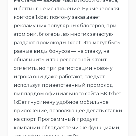
Реклама — важная часть любой бизнеса,
и беттинг не исключение. Букмекерская
контора 1xbet поэтому заказывает
рекламу них популярных блогеров, при
этом они, блогеры, во многих зачастую
раздают промокоды 1xbet. Это могут быть
разные виды бонусов — на ставку, на
обналичить и так регрессной. Стоит
отметить, но при регистрации новому
игрока они даже работают, следует
используя приветственный промокод
пиппардом официального сайта БК 1xbet.
1хБет гнусинену удобное мобильное
приложение, позволяющее делать ставки
на спорт. Программный продукт
компании обладает теми же функциями,