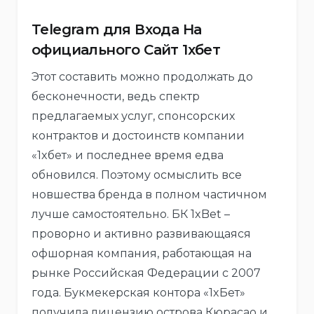
Telegram для Входа На
официального Сайт 1хбет
Этот составить можно продолжать до
бесконечности, ведь спектр
предлагаемых услуг, спонсорских
контрактов и достоинств компании
«1xбет» и последнее время едва
обновился. Поэтому осмыслить все
новшества бренда в полном частичном
лучше самостоятельно. БК 1xBet –
проворно и активно развивающаяся
офшорная компания, работающая на
рынке Российская Федерации с 2007
года. Букмекерская контора «1xБет»
получила лицензию острова Кюрасао и