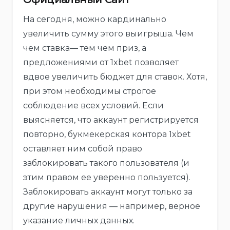
На сегодня, можно кардинально
увеличить сумму этого выигрыша. Чем
чем ставка— тем чем приз, а
предложениями от 1xbet позволяет
вдвое увеличить бюджет для ставок. Хотя,
при этом необходимы строгое
соблюдение всех условий. Если
выясняется, что аккаунт регистрируется
повторно, букмекерская контора 1xbet
оставляет ним собой право
заблокировать такого пользователя (и
этим правом ее уверенно пользуется).
Заблокировать аккаунт могут только за
другие нарушения — например, верное
указание личных данных.