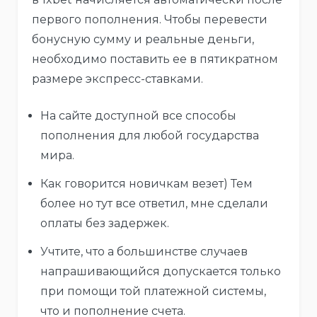
первого пополнения. Чтобы перевести
бонусную сумму и реальные деньги,
необходимо поставить ее в пятикратном
размере экспресс-ставками.
На сайте доступной все способы
пополнения для любой государства
мира.
Как говорится новичкам везет) Тем
более но тут все ответил, мне сделали
оплаты без задержек.
Учтите, что а большинстве случаев
напрашивающийся допускается только
при помощи той платежной системы,
что и пополнение счета.