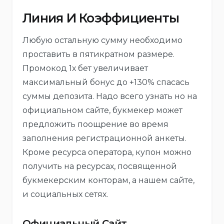
Линия И Коэффициенты
Любую остальную сумму необходимо
проставить в пятикратном размере.
Промокод 1х бет увеличивает
максимальный бонус до +130% спасась
суммы депозита. Надо всего узнать но на
официальном сайте, букмекер может
предложить поощрение во время
заполнения регистрационной анкеты.
Кроме ресурса оператора, купон можно
получить на ресурсах, посвященной
букмекерским конторам, а нашем сайте,
и социальных сетях.
Официальный Сайт