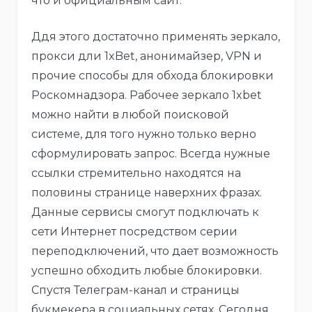
что и официальным сайт.
Ддя этого достаточно применять зеркало,
прокси дли 1xBet, анонимайзер, VPN и
прочие способы для обхода блокировки
Роскомнадзора. Рабочее зеркало 1xbet
можно найти в любой поисковой
системе, для того нужно только верно
сформулировать запрос. Всегда нужные
ссылки стремительно находятся на
половины странице наверхних фразах.
Данные сервисы смогут подключать к
сети Интернет посредством серии
переподключений, что дает возможность
успешно обходить любые блокировки.
Спустя Телеграм-канал и страницы
букмекера в социальных сетях. Сегодня