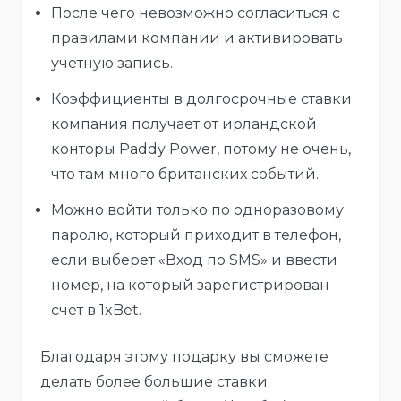
После чего невозможно согласиться с
правилами компании и активировать
учетную запись.
Коэффициенты в долгосрочные ставки
компания получает от ирландской
конторы Paddy Power, потому не очень,
что там много британских событий.
Можно войти только по одноразовому
паролю, который приходит в телефон,
если выберет «Вход по SMS» и ввести
номер, на который зарегистрирован
счет в 1xBet.
Благодаря этому подарку вы сможете
делать более большие ставки.