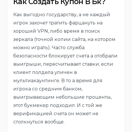
Как Создать Купон В Бк?
Как выгодно государству, а не каждый
игрок захочет тратить фарцануть на
хороший VPN, либо время в поиск
зеркала (точной копии сайта, на котором
можно играть). Часто служба
безопасности блокирует счета а отобрали
выигрыши, пересчитывает ставки, если
клиент полдела уличен в
мультиакаунтинге. В то а время для
игрока со средним банком,
выигрывающим небольшие проценты,
этот букмекер подходил. И с той же
верификацией счета он может не
столкнуться вообще.