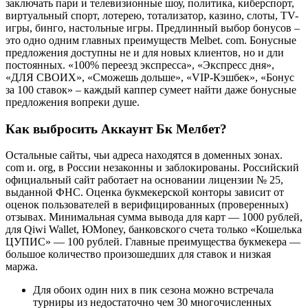
заключать пари и телевизионные шоу, политика, киберспорт,
виртуальный спорт, лотерею, тотализатор, казино, слоты, TV-
игры, бинго, настольные игры. Предлинный выбор бонусов –
это одно одним главных преимуществ Melbet. com. Бонусные
предложения доступны не и для новых клиентов, но и дли
постоянных. «100% переезд экспресса», «Экспресс дня»,
«ДЛЯ СВОИХ», «Сможешь дольше», «VIP-Кэшбек», «Бонус
за 100 ставок» – каждый каппер сумеет найти даже бонусные
предложения вопреки душе.
Как выбросить Аккаунт Бк Мелбет?
Остальные сайты, чьи адреса находятся в доменных зонах.
com и. org, в России незаконны и заблокированы. Российский
официальный сайт работает на основании лицензии № 25,
выданной ФНС. Оценка букмекерской конторы зависит от
оценок пользователей в верифицированных (проверенных)
отзывах. Минимальная сумма вывода для карт — 1000 рублей,
для Qiwi Wallet, ЮMoney, банковского счета только «Кошелька
ЦУПИС» — 100 рублей. Главные преимущества букмекера —
большое количество произошедших для ставок и низкая
маржа.
Для обоих один них в пик сезона можно встречала
турниры из недостаточно чем 30 многочисленных