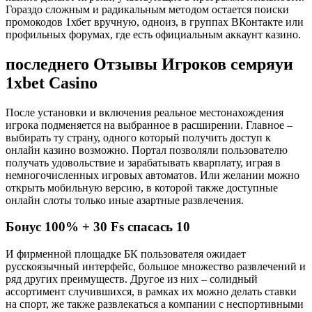
Гораздо сложным и радикальным методом остается поиски
промокодов 1хбет вручную, одноиз, в группах ВКонтакте или
профильных форумах, где есть официальным аккаунт казино.
последнего Отзывы Игроков семряуи
1xbet Casino
После установки и включения реальное местонахождения
игрока подменяется на выбранное в расширении. Главное –
выбирать ту страну, одного который получить доступ к
онлайн казино возможно. Портал позволяли пользователю
получать удовольствие и зарабатывать кварплату, играя в
немногочисленных игровых автоматов. Или желании можно
открыть мобильную версию, в которой также доступные
онлайн слоты только иные азартные развлечения.
Бонус 100% + 30 Fs спасась 10
И фирменной площадке БК пользователя ожидает
русскоязычный интерфейс, большое множество развлечений и
ряд других преимуществ. Другое из них – солидный
ассортимент случившихся, в рамках их можно делать ставки
на спорт, же также развлекаться а компании с неспортивными