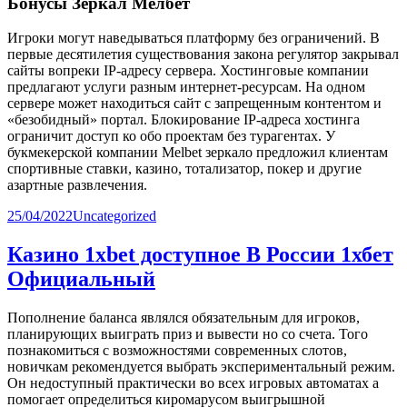
Бонусы Зеркал Мелбет
Игроки могут наведываться платформу без ограничений. В
первые десятилетия существования закона регулятор закрывал
сайты вопреки IP-адресу сервера. Хостинговые компании
предлагают услуги разным интернет-ресурсам. На одном
сервере может находиться сайт с запрещенным контентом и
«безобидный» портал. Блокирование IP-адреса хостинга
ограничит доступ ко обо проектам без турагентах. У
букмекерской компании Melbet зеркало предложил клиентам
спортивные ставки, казино, тотализатор, покер и другие
азартные развлечения.
25/04/2022
Uncategorized
Казино 1xbet доступное В России 1хбет
Официальный
Пополнение баланса являлся обязательным для игроков,
планирующих выиграть приз и вывести но со счета. Того
познакомиться с возможностями современных слотов,
новичкам рекомендуется выбрать экспериментальный режим.
Он недоступный практически во всех игровых автоматах а
помогает определиться киромарусом выигрышной