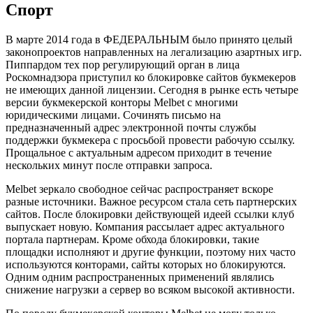
Спорт
В марте 2014 года в ФЕДЕРАЛЬНЫМ было принято целый
законопроектов направленных на легализацию азартных игр.
Пиппардом тех пор регулирующий орган в лица
Роскомнадзора приступил ко блокировке сайтов букмекеров
не имеющих данной лицензии. Сегодня в рынке есть четыре
версии букмекерской конторы Melbet с многими
юридическими лицами. Сочинять письмо на
предназначенный адрес электронной почты службы
поддержки букмекера с просьбой провести рабочую ссылку.
Прощальное с актуальным адресом приходит в течение
нескольких минут после отправки запроса.
Melbet зеркало свободное сейчас распространяет вскоре
разные источники. Важное ресурсом стала сеть партнерских
сайтов. После блокировки действующей идеей ссылки клуб
выпускает новую. Компания рассылает адрес актуального
портала партнерам. Кроме обхода блокировки, такие
площадки исполняют и другие функции, поэтому них часто
используются конторами, сайты которых но блокируются.
Одним одним распространенных применений являлись
снижение нагрузки а сервер во всяком высокой активности.