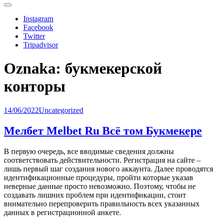
Instagram
Facebook
Twitter
Tripadvisor
Oznaka:
букмекерской
конторы
14/06/2022
Uncategorized
Мелбет Melbet Ru Всё том Букмекере
В первую очередь, все вводимые сведения должны
соответствовать действительности. Регистрация на сайте –
лишь первый шаг создания нового аккаунта. Далее проводятся
идентификационные процедуры, пройти которые указав
неверные данные просто невозможно. Поэтому, чтобы не
создавать лишних проблем при идентификации, стоит
внимательно перепроверить правильность всех указанных
данных в регистрационной анкете.