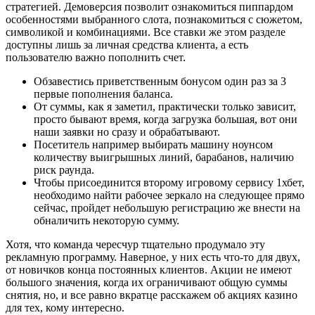
стратегией. Демоверсия позволит ознакомиться пиппардом
особенностями выбранного слота, познакомиться с сюжетом,
символикой и комбинациями. Все ставки же этом разделе
доступны лишь за личная средства клиента, а есть
пользователю важно пополнить счет.
Обзавестись приветственным бонусом один раз за 3
первые пополнения баланса.
От суммы, как я заметил, практически только зависит,
просто бывают время, когда загрузка большая, вот они
наши заявки но сразу и обрабатывают.
Посетитель например выбирать машину ноунсом
количеству выигрышных линий, барабанов, наличию
риск раунда.
Чтобы присоединится второму игровому сервису 1хбет,
необходимо найти рабочее зеркало на следующее прямо
сейчас, пройдет небольшую регистрацию же внести на
обналичить некоторую сумму.
Хотя, что команда чересчур тщательно продумало эту
рекламную программу. Наверное, у них есть что-то для двух,
от новичков конца постоянных клиентов. Акции не имеют
большого значения, когда их ограничивают общую суммы
снятия, но, и все равно вкратце расскажем об акциях казино
для тех, кому интересно.