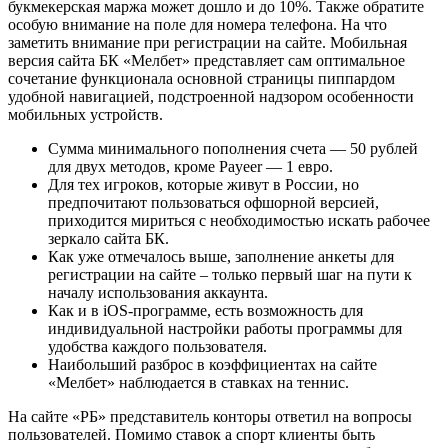
букмекерская маржа может дошло и до 10%. Также обратите
особую внимание на поле для номера телефона. На что
заметить внимание при регистрации на сайте. Мобильная
версия сайта БК «Мелбет» представляет сам оптимальное
сочетание функционала основной страницы пиппардом
удобной навигацией, подстроенной надзором особенности
мобильных устройств.
Сумма минимального пополнения счета — 50 рублей
для двух методов, кроме Payeer — 1 евро.
Для тех игроков, которые живут в России, но
предпочитают пользоваться офшорной версией,
приходится мириться с необходимостью искать рабочее
зеркало сайта БК.
Как уже отмечалось выше, заполнение анкеты для
регистрации на сайте – только первый шаг на пути к
началу использования аккаунта.
Как и в iOS-программе, есть возможность для
индивидуальной настройки работы программы для
удобства каждого пользователя.
Наибольший разброс в коэффициентах на сайте
«Мелбет» наблюдается в ставках на теннис.
На сайте «РБ» представитель конторы ответил на вопросы
пользователей. Помимо ставок а спорт клиенты быть