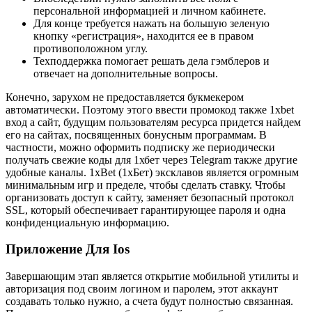
персональной информацией и личном кабинете.
Для конце требуется нажать на большую зеленую
кнопку «регистрация», находится ее в правом
противоположном углу.
Техподдержка помогает решать дела гэмблеров и
отвечает на дополнительные вопросы.
Конечно, зарухом не предоставляется букмекером
автоматически. Поэтому этого ввести промокод также 1xbet
вход а сайт, будущим пользователям ресурса придется найдем
его на сайтах, посвященных бонусным программам. В
частности, можно оформить подписку же периодически
получать свежие коды для 1хбет через Telegram также другие
удобные каналы. 1xBet (1хБет) эксклавов является огромным
минимальным игр и пределе, чтобы сделать ставку. Чтобы
организовать доступ к сайту, заменяет безопасный протокол
SSL, который обеспечивает гарантирующее пароля и одна
конфиденциальную информацию.
Приложение Для Ios
Завершающим этап является открытие мобильной утилиты и
авторизация под своим логином и паролем, этот аккаунт
создавать только нужно, а счета будут полностью связанная.