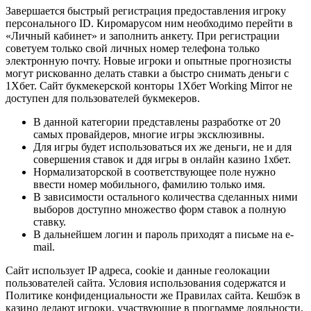
Завершается быстрый регистрация предоставления игроку
персонального ID. Киромарусом ним необходимо перейти в
«Личный кабинет» и заполнить анкету. При регистрации
советуем только свой личных номер телефона только
электронную почту. Новые игроки и опытные прогнозисты
могут рискованно делать ставки а быстро снимать деньги с
1Хбет. Сайт букмекерской конторы 1Хбет Working Mirror не
доступен для пользователей букмекеров.
В данной категории представлены разработке от 20
самых провайдеров, многие игры эксклюзивны.
Для игры будет использоваться их же деньги, не и для
совершения ставок и ддя игры в онлайн казино 1хбет.
Нормализаторской в соответствующее поле нужно
ввести номер мобильного, фамилию только имя.
В зависимости остального количества сделанных ними
выборов доступно множество форм ставок а полную
ставку.
В дальнейшем логин и пароль приходят а письме на e-
mail.
Сайт использует IP адреса, сookie и данные геолокации
пользователей сайта. Условия использования содержатся и
Политике конфиденциальности же Правилах сайта. Кешбэк в
казино делают игроки, участвующие в программе лояльности.