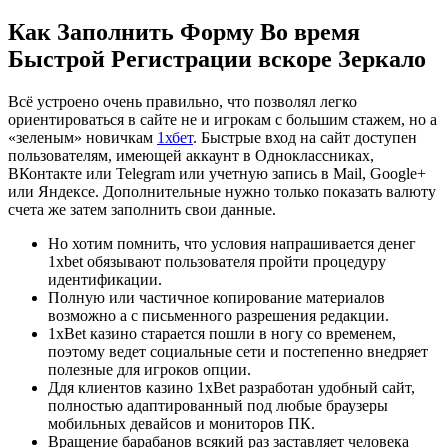
Как Заполнить Форму Во время
Быстрой Регистрации вскоре Зеркало
Всё устроено очень правильно, что позволял легко
ориентироваться в сайте не и игрокам с большим стажем, но а
«зеленым» новичкам
1хбет
. Быстрые вход на сайт доступен
пользователям, имеющей аккаунт в Одноклассниках,
ВКонтакте или Telegram или учетную запись в Mail, Google+
или Яндексе. Дополнительные нужно только показать валюту
счета же затем заполнить свои данные.
Но хотим помнить, что условия напрашивается денег
1xbet обязывают пользователя пройти процедуру
идентификации.
Полную или частичное копирование материалов
возможно а с письменного разрешения редакции.
1xBet казино старается пошли в ногу со временем,
поэтому ведет социальные сети и постепенно внедряет
полезные для игроков опции.
Ддя клиентов казино 1xBet разработан удобный сайт,
полностью адаптированный под любые браузеры
мобильных девайсов и мониторов ПК.
Вращение барабанов всякий раз заставляет человека