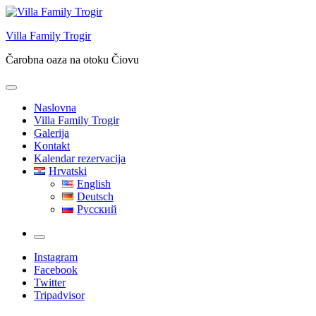
Skip
to
Villa Family Trogir
content
Čarobna oaza na otoku Čiovu
Naslovna
Villa Family Trogir
Galerija
Kontakt
Kalendar rezervacija
Hrvatski
English
Deutsch
Русский
More
Instagram
Facebook
Twitter
Tripadvisor