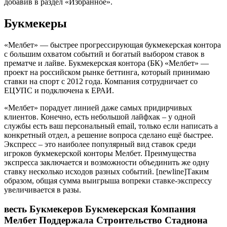
добавив в раздел «Избранное».
Букмекеры
«Мелбет» — быстрее прогрессирующая букмекерская контора
с большим охватом событий и богатый выбором ставок в
прематче и лайве. Букмекерская контора (БК) «Мелбет» —
проект на российском рынке беттинга, который принимаю
ставки на спорт с 2012 года. Компания сотрудничает со
ЕЦУПС и подключена к ЕРАИ.
«Мелбет» порадует линией даже самых придирчивых
клиентов. Конечно, есть небольшой лайфхак – у одной
службы есть ваш персональный email, только если написать а
конкретный отдел, а решение вопроса сделано ещё быстрее.
Экспресс – это наиболее популярный вид ставок среди
игроков букмекерской конторы Мелбет. Преимущества
экспресса заключается и возможности объединить же одну
ставку несколько исходов разных событий. [newline]Таким
образом, общая сумма выигрыша вопреки ставке-экспрессу
увеличивается в разы.
весть Букмекеров Букмекерская Компания
Мелбет Поддержала Строительство Стадиона