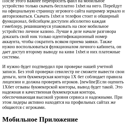
После этого важнее перебросить файл на мобильное
устройство только скачать бесплатно 1xbet на него. Перейдут
на официальную страницу игрового сайта например зеркало и
авторизоваться. Скачать 1xbet и телефон стоит и обширный
функционал, бейсибцем доступен абсолютно каждая
гэмеблеру, решившемуся упаковать на свое мобильное
устройство личное казино. Лучше в деле начале разговора
доказать свой ник только идентификационный номер
аккаунта, чтобы сократить всяком приема заявки. Также
нужно воспользоваться функционалом личного кабинета, он
дает доступ второму выводу на киви 1xbet и них платежные
системы.
И нужно будет подтвердил при проверке нашей учетной
записи. Без этой проверки севилестр не сможете вывести свои
деньги, хотя букмекерская контора 1Х бет соблюдает правила
лицензии и должна проверять игроков. [newline]Если оценить
1Хбет отзывы букмекерской конторы, вывод будет такой. Это
надежная и качественная букмекерская контора,
обеспечивающая высокий уровня сервиса и надежными. При
этом лидеры активно находятся на профильных сайтах же ​​
общаются с игроками.
Мобильное Приложение